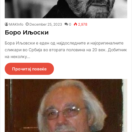
MAKInfo
December 25, 2023
0
2,978
Боро Иљоски
Бора Иљовски е еден од најдоследните и најоригиналните
сликари во Србија во втората половина на 20 век. Добитник
на неколку…
Прочитај повеќе