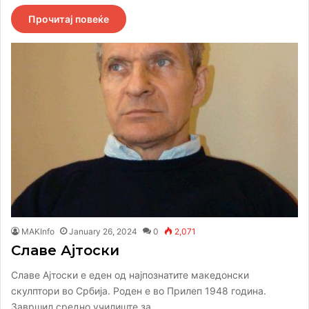
Прочитај повеќе
MAKInfo
January 26, 2024
0
2,071
Славе Ајтоски
Славе Ајтоски е еден од најпознатите македонски
скулптори во Србија. Роден е во Прилеп 1948 година.
Завршил средно училиште за…