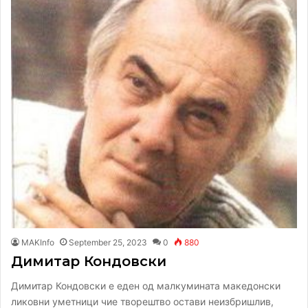
MAKInfo
September 25, 2023
0
880
Димитар Кондовски
Димитар Кондовски е еден од малкумината македонски
ликовни уметници чие творештво остави неизбришлив,