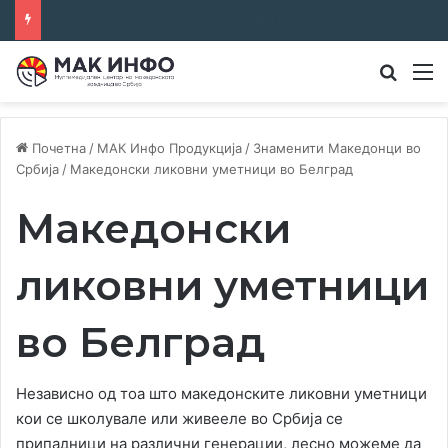
Соработка за јазикот и идентитетот: работна средба во Општина Пландиште
Преба
М
Почетна
/
МАК Инфо Продукција
/
Знаменити Македонци во
Србија
/
Македонски ликовни уметници во Белград
Македонски
ликовни уметници
во Белград
Независно од тоа што македонските ликовни уметници
кои се школувале или живееле во Србија се
припадници на различни генерации, лесно можеме да