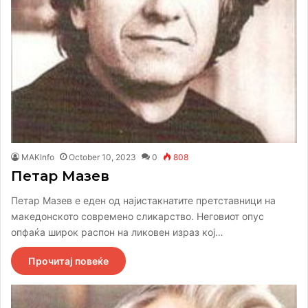
MAKInfo
October 10, 2023
0
808
Петар Мазев
Петар Мазев е еден од најистакнатите претставници на
македонското современо сликарство. Неговиот опус
опфаќа широк распон на ликовен израз кој…
Прочитај повеќе