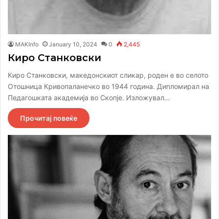
MAKInfo
January 10, 2024
0
2,445
Киро Станковски
Киро Станковски, македонскиот сликар, роден е во селото
Отошница Кривопаланечко во 1944 година. Дипломирал на
Педагошката академија во Скопје. Изложувал…
Прочитај повеќе