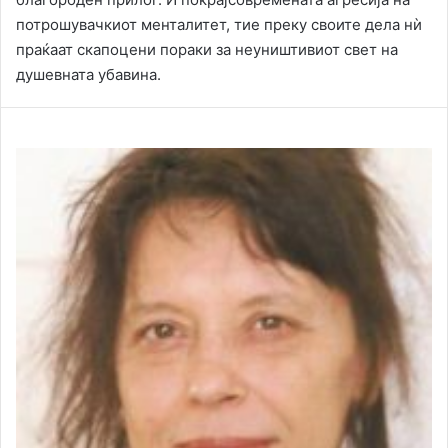
потрошувачкиот менталитет, тие преку своите дела нѝ
праќаат скапоцени пораки за неуништивиот свет на
душевната убавина.