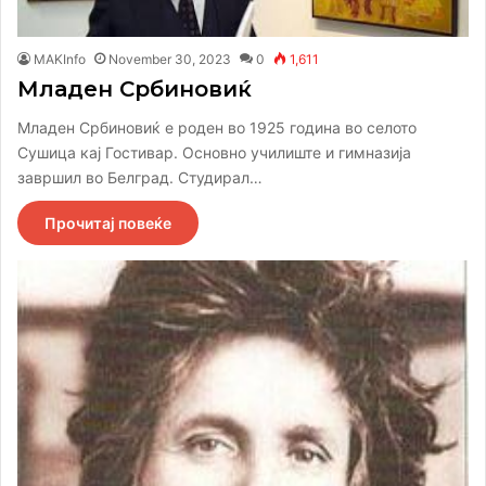
MAKInfo
November 30, 2023
0
1,611
Младен Србиновиќ
Младен Србиновиќ е роден во 1925 година во селото
Сушица кај Гостивар. Основно училиште и гимназија
завршил во Белград. Студирал…
Прочитај повеќе