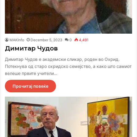
MAKInfo
December 5, 2023
0
4,491
Димитар Чудов
Димитар Чудов е академски сликар, роден во Охрид.
Потекнува од старо охридско семејство, а како што самиот
велеше првите учители…
Прочитај повеќе