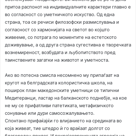
притоа распонот на индивидуалните карактери главно е
во согласност со уметничкото искуство. Од една
страна, тоа се речиси филозофски размислувања и
согласност со хармонијата на светот во којшто
живееме, со потрага по моментите на естетското
доживување, а од друга страна сугестивна е творечката
вознемиреност, возбудата и љубопитството пред
таинствените загатки на животот и уметноста.
Ако во потесна смисла несомнено му припаѓаат на
кругот на белградската колористичка школа, на
поширок план македонските уметници се типични
Медитеранци, ластар на балканското поднебје, на кое
не му се прифатливи патетиката, метафизичкото
сонување или дури самосожалувањето.
Спонтано прифаќајќи го влијанието на средината во
која живеат, тие штедро ѝ го враќаат долгот со
благороден прилог. И покрајсовремената агресија на