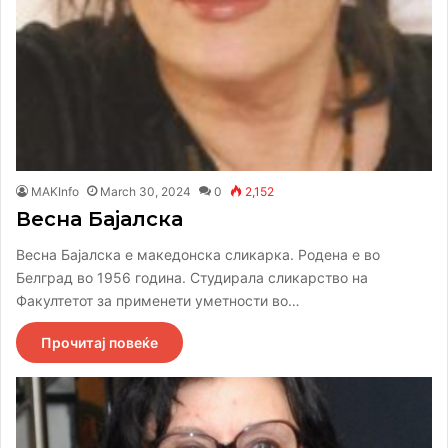
MAKInfo
March 30, 2024
0
2,152
Весна Бајалска
Весна Бајалска е македонска сликарка. Родена е во
Белград во 1956 година. Студирала сликарство на
Факултетот за применети уметности во…
Прочитај повеќе