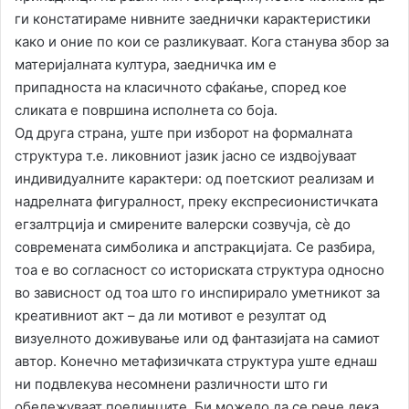
ги констатираме нивните заеднички карактеристики
како и оние по кои се разликуваат. Кога станува збор за
материјалната култура, заедничка им е
припадноста на класичното сфаќање, според кое
сликата е површина исполнета со боја.
Од друга страна, уште при изборот на формалната
структура т.е. ликовниот јазик јасно се издвојуваат
индивидуалните карактери: од поетскиот реализам и
надрелната фигуралност, преку експресионистичката
егзалтрција и смирените валерски созвучја, сè до
современата симболика и апстракцијата. Се разбира,
тоа е во согласност со историската структура односно
во зависност од тоа што го инспирирало уметникот за
креативниот акт – да ли мотивот е резултат од
визуелното доживување или од фантазијата на самиот
автор. Конечно метафизичката структура уште еднаш
ни подвлекува несомнени различности што ги
обележуваат поединците. Би можело да се рече дека