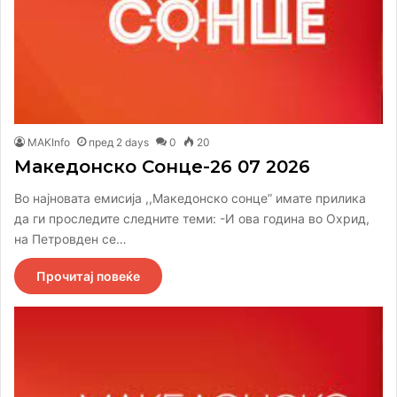
MAKInfo
пред 2 days
0
20
Македонско Сонце-26 07 2026
Во најновата емисија ,,Македонско сонце” имате прилика
да ги проследите следните теми: -И ова година во Охрид,
на Петровден се…
Прочитај повеќе