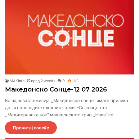
MAKInfo
пред 2 weeks
0
103
Македонско Сонце-12 07 2026
Во најновата емисија ,,Македонско сонце” имате прилика
да ги проследите следните теми: -Со концертот
,,Медитеранска ноќ“ македонското трио ,,Нова“ се…
Прочитај повеќе