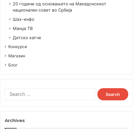
20 години од основањето на Македонскиот
национален совет во Србија
Шах-инфо
Манџа ТВ
Детско катче
Конкурси
Магазин
Блог
S
e
a
r
c
Archives
h
f