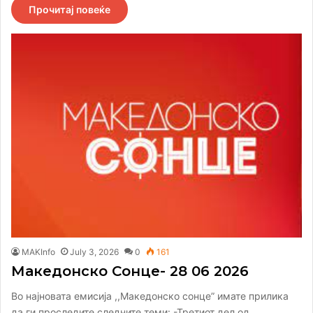
Прочитај повеќе
MAKInfo
July 3, 2026
0
161
Македонско Сонце- 28 06 2026
Во најновата емисија ,,Македонско сонце” имате прилика
да ги проследите следните теми: -Третиот дел од