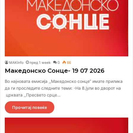
MAKInfo
пред 1 week
0
66
Македонско Сонце- 19 07 2026
Во најновата емисија ,,Македонско сонце” имате прилика
да ги проследите следните теми: -На 8.јули во дворот на
црквата ,,Пресвето срце…
Прочитај повеќе