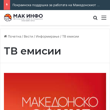
Соработка за јазикот и идентитетот: работна средба во Општина Пландиште
Преба
М
Почетна
/
Вести
/
Информирање
/
ТВ емисии
ТВ емисии