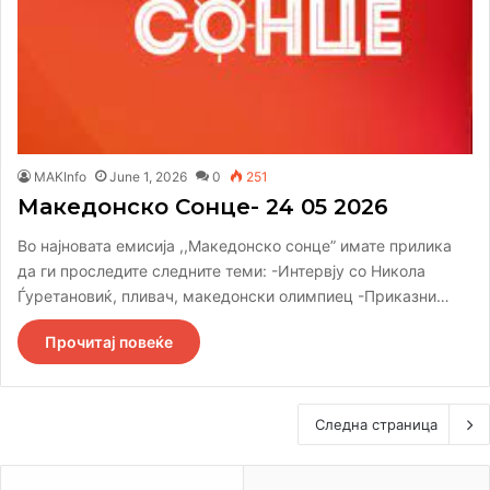
MAKInfo
June 1, 2026
0
251
Македонско Сонце- 24 05 2026
Во најновата емисија ,,Македонско сонце” имате прилика
да ги проследите следните теми: -Интервју со Никола
Ѓуретановиќ, пливач, македонски олимпиец -Приказни…
Прочитај повеќе
Следна страница