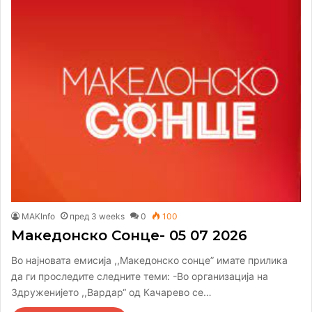
MAKInfo
пред 3 weeks
0
100
Македонско Сонце- 05 07 2026
Во најновата емисија ,,Македонско сонце” имате прилика
да ги проследите следните теми: -Во организација на
Здруженијето ,,Вардар“ од Качарево се…