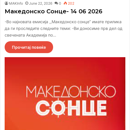
MAKInfo
June 22, 2026
0
202
Македонско Сонце- 14 06 2026
-Во најновата емисија ,,Македонско сонце” имате прилика
да ги проследите следните теми: -Ви доносиме прв дел од
свечената Академија по…
Прочитај повеќе