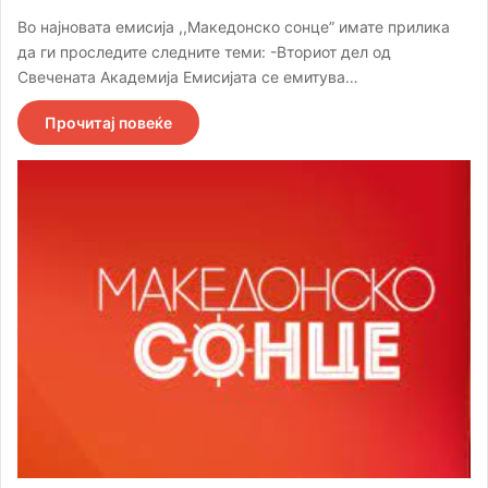
Во најновата емисија ,,Македонско сонце” имате прилика
да ги проследите следните теми: -Вториот дел од
Свечената Академија Eмисијата се емитува…
Прочитај повеќе