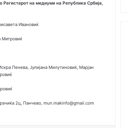
о Регистарот на медиуми на Република Србија,
исавета Ивановиќ
 Митровиќ
скра Пенева, Јулијана Милутиновиќ, Марјан
тровиќ
тровиќ
рачиќа 2ц, Панчево, mun.makinfo@gmail.com
á pensado para quienes priorizan flexibilidad. Al
wiają na autentyczność. Prawdziwi krupierzy,
D Coin
.
ar juegos y métodos de pago sin asumir riesgos
eczywistym sprawiają, że każda runda daje wrażenia