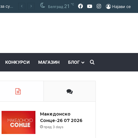
℃
Facebook
YouTube
Instagram
21
Покраинска поддршка за работата на Македонскиот национален совет: потпишан договор за суфинансирање на активностите
Најави се
Белград
Пребарајте
КОНКУРСИ
МАГАЗИН
БЛОГ
Македонско
Сонце-26 07 2026
пред 3 days