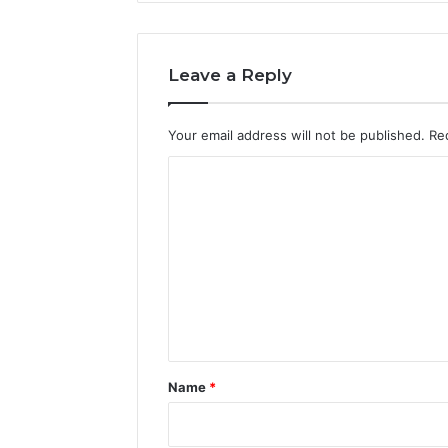
Leave a Reply
Your email address will not be published.
Re
C
o
m
m
e
n
t
*
Name
*