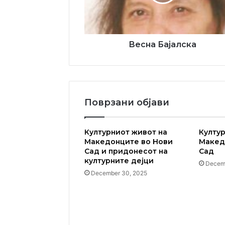
Весна Бајалска
Поврзани објави
Културниот живот на
Култур
Македонците во Нови
Макед
Сад и придонесот на
Сад
културните дејци
Decemb
December 30, 2025