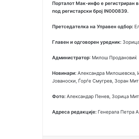
Порталот Мак-инфо е регистриран в
под регистарски број IN000839.
Претседателка на Управен одбор:
Ел
Главен и одговорен уредник:
Зорица
Администратор
: Милош Продановиќ
Новинари:
Александра Милошевска, И
Јованоски, Ѓорѓе Смугрев, Зоран Ми
Фото:
Александар Пенев, Зорица Ми
Адреса редакције:
Генерала Петра А
google
minimum deposit casinos
big bass slots online
roulette online
Plinko
Un
casino depósito mínimo 1000 clp
est
Wybierając
kasyno na zywo
, gracze sta
casino slots online for real money
Gamble using stable currencies like
US
bing
requerir un monto bajo, facilita explor
fizyczne stoły i losowania w czasie rz