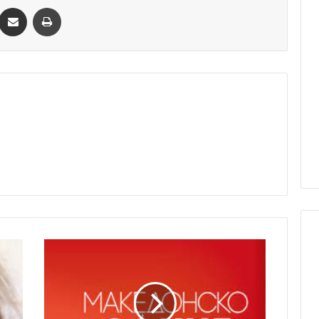
essenger
Сподели преку Емаил
Одпечати
ie.
Македонско
сонце-31
03
2024