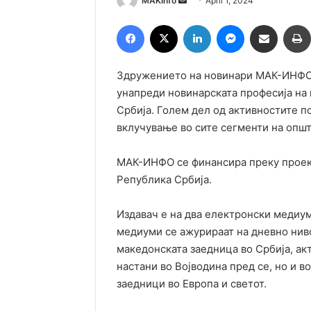
MAKInfo
April 1, 2024
an
Facebook
X
LinkedIn
Messenger
Сподели преку Емаил
email
Здружението на новинари МАК-ИНФО о
унапреди новинарската професија на
Србија. Голем дел од активностите по
вклучување во сите сегменти на опш
МАК-ИНФО се финансира преку проект
Република Србија.
Издавач е на два електронски медиуми
медиуми се ажурираат на дневно ниво
македонската заедница во Србија, акт
настани во Војводина пред се, но и в
заедници во Европа и светот.