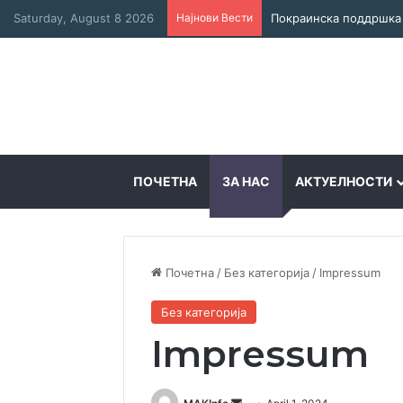
Saturday, August 8 2026
Најнови Вести
ПОЧЕТНА
ЗА НАС
АКТУЕЛНОСТИ
Почетна
/
Без категоријa
/
Impressum
Без категоријa
Impressum
Send