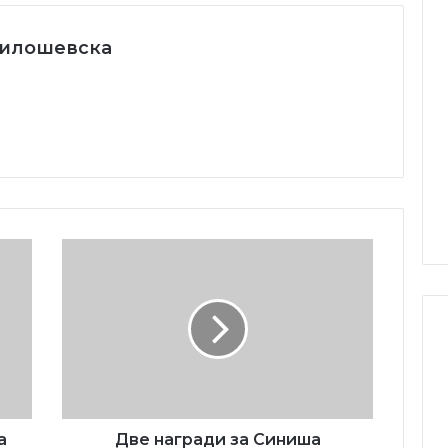
Милошевска
Две
награди
за
Синиша
Новески
во
Скопје
а
Две награди за Синиша