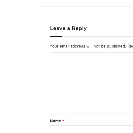
Leave a Reply
Your email address will not be published.
Re
C
o
m
m
e
n
t
*
Name
*