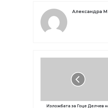
Александра 
Изложбата
за
Гоце
Делчев
на
РТС
-
Емисија
,,Граѓанин''
Изложбата за Гоце Делчев н