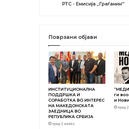
РТС - Емисија ,,Граѓанин''
Поврзани објави
ИНСТИТУЦИОНАЛНА
“МЕДИ
ПОДДРШКА И
ги во
СОРАБОТКА ВО ИНТЕРЕС
и Нов
НА МАКЕДОНСКАТА
пред 2
ЗАЕДНИЦА ВО
РЕПУБЛИКА СРБИЈА
пред 2 weeks