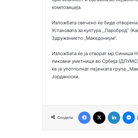
композиција.
Изложбата свечено ќе биде отворена 
Установата за култура ,,Пароброд” (К
Здружението „Македониум“.
Изложбата ќе ја отворат мр Синиша Н
ликовни уметници во Србија (ДЛУМС)
ќе ја употполнат пејачката група ,,М
Јорданоски.
Facebook
X
LinkedIn
M
Сподели