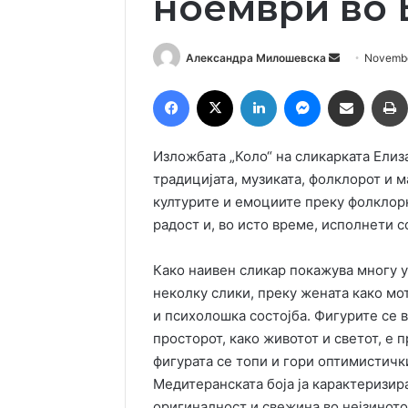
ноември во 
Send
Александра Милошевска
Novembe
an
Facebook
X
LinkedIn
Messenger
Сподели преку Емаил
email
Изложбата „Коло“ на сликарката Елиз
традицијата, музиката, фолклорот и 
културите и емоциите преку фолклорн
радост и, во исто време, исполнети 
Како наивен сликар покажува многу у
неколку слики, преку жената како мот
и психолошка состојба. Фигурите се во
просторот, како животот и светот, е 
фигурата се топи и гори оптимистичк
Медитеранската боја ја карактеризира
оригиналност и свежина во нејзиното 