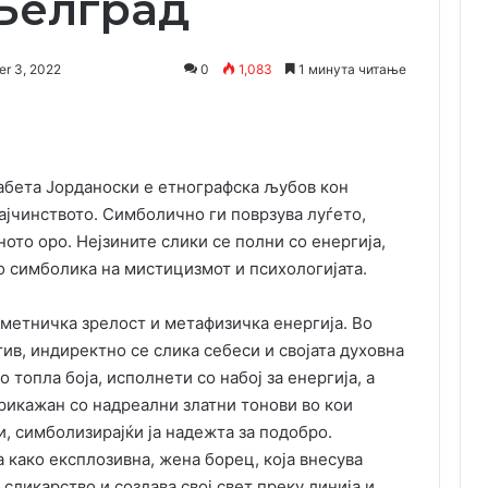
Белград
r 3, 2022
0
1,083
1 минута читање
Одпечати
абета Јорданоски е етнографска љубов кон
мајчинството. Симболично ги поврзува луѓето,
ото оро. Нејзините слики се полни со енергија,
со симболика на мистицизмот и психологијата.
метничка зрелост и метафизичка енергија. Во
ив, индиректно се слика себеси и својата духовна
 топла боја, исполнети со набој за енергија, а
прикажан со надреални златни тонови во кои
и, симболизирајќи ја надежта за подобро.
 како експлозивна, жена борец, која внесува
сликарство и создава свој свет преку линија и