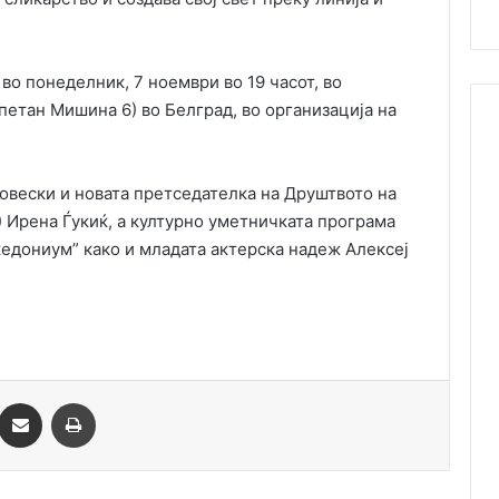
во понеделник, 7 ноември во 19 часот, во
апетан Мишина 6) во Белград, во организација на
овески и новата претседателка на Друштвото на
 Ирена Ѓукиќ, a културно уметничката програма
акедониум” како и младата актерска надеж Алексеј
essenger
Сподели преку Емаил
Одпечати