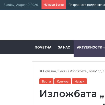
Sunday, August 9 2026
Најнови Вести
ПОЧЕТНА
ЗА НАС
АКТУЕЛНОСТИ
Почетна
/
Вести
/
Изложбата „Коло“ од 7
Вести
Култура
Најави
Изложбата „