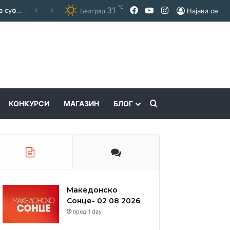
℃
Facebook
YouTube
Instagram
31
Покраинска поддршка за работата на Македонскиот национален совет: потпишан договор за суфинансирање на активностите
Најави се
Белград
Пребарајте
КОНКУРСИ
МАГАЗИН
БЛОГ
Македонско
Сонце- 02 08 2026
пред 1 day