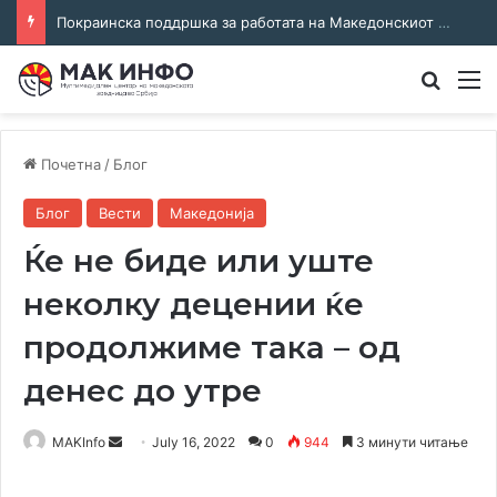
Покраинска поддршка за работата на Македонскиот национален совет: потпишан договор за суфинансирање на активностите
Преба
М
Почетна
/
Блог
Блог
Вести
Македонија
Ќе не биде или уште
неколку децении ќе
продолжиме така – од
денес до утре
Send
MAKInfo
July 16, 2022
0
944
3 минути читање
an
email