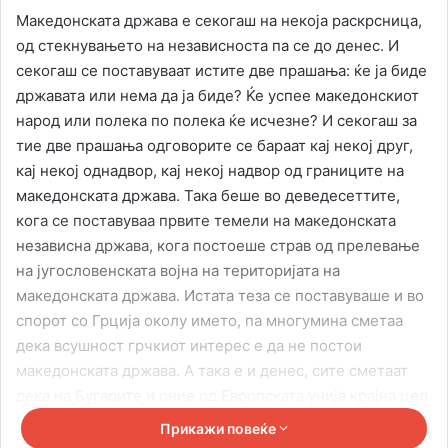
Македонската држава е секогаш на некоја раскрсница,
од стекнувањето на независноста па се до денес. И
секогаш се поставуваат истите две прашања: ќе ја биде
државата или нема да ја биде? Ќе успее македонскиот
народ или полека по полека ќе исчезне? И секогаш за
тие две прашања одговорите се бараат кај некој друг,
кај некој однадвор, кај некој надвор од границите на
македонската држава. Така беше во деведесеттите,
кога се поставуваа првите темели на македонската
независна држава, кога постоеше страв од прелевање
на југословенската војна на територијата на
македонската држава. Истата теза се поставуваше и во
спорот со Грција околу името, па многумина сметаа
дека всушност грчкиот интерес е да не постои
македонската држава. А така е и денес, сите сметаат
дека на Бугарите и оние од Европската унија крајна цел
и е непостоење на македонската држава и
Прикажи повеќе
македонскиот народ. И можеби оваа теза во одреден