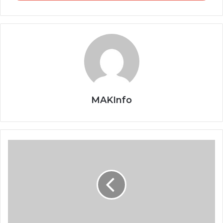
дел е точна, ама суштината е далеку од тоа, затоа што
никој до сега не си го поставил прашањето – а што
прави македонскиот народ да се сочува, што чини
македонскиот народ да се сочува себеси, но и својата
мала земја?
Сите ја занемаруваат длабоката и огромна општествена
поделеност, сите ја занемаруваат сеприсутната
MAKInfo
корупција во политичките институции, сите го
занемаруваат партискиот интерес во македонската
држава кој е во пракса, во секојдневието пред се и над
Македониум
се.
13.07.2022.
Па така е и денес околу францускиот предлог и
бугарскиот протокол. Од почеток па до крај – до денес.
Ниту еднаш не се постави заедничка општествена
платформа, ниту еднаш не се изработи единствена
политичка стратегија, ниту еднаш сите македонски