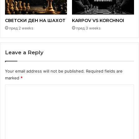
Инаку, во тренд се таканаречени интернет симултанки,
СВЕТСКИ ДЕН НА ШАХОТ
KARPOV VS KORCHNOI
полуларен е сајтот
Lichess
.
пред 2 weeks
пред 3 weeks
За крај еден потег на денот.
Leave a Reply
Your email address will not be published.
Required fields are
marked
*
C
o
m
m
e
n