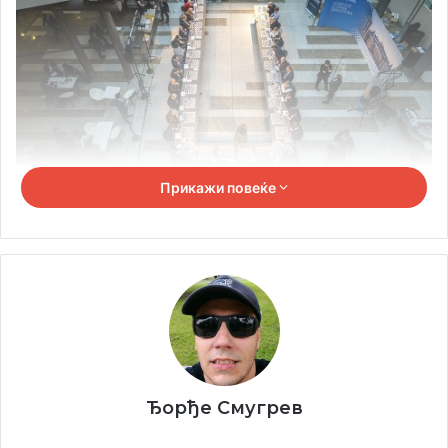
Прикажи повеќе
Постојат 3 форми на симултанки:
Еден шахист игра против повеќе шахисти така што
се движи од табла до табла правејќи потег секој
пат. Обично се игра на 20-30 табли.
2. Еден шахист игра против повеќе шахисти на повеќе
табли, при што поразените шахисти гу уступаат
Ђорђе Смугрев
местото на новите шахисти.