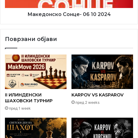
Најмасовна симултанка се одигра 1966. година во
Македонско Сонце- 06 10 2024
Хавана во чест на поранешниот светски шаховски првак
J. R. Capablance. Симултанката се играше на 6840
табли.
Поврзани објави
II ИЛИНДЕНСКИ
KARPOV VS KASPAROV
ШАХОВСКИ ТУРНИР
пред 2 weeks
пред 1 week
Магнус Карлсен – симултанка