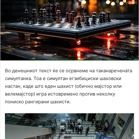
Во денешниот текст ќе се осрвнеме на таканаречената
симултанка. Тоа е симултан егзибициски шаховски
настан, каде што еден шахист (обично мајстор или
велемајстор) игра истовремено против неколку
пониско рангирани шахисти.