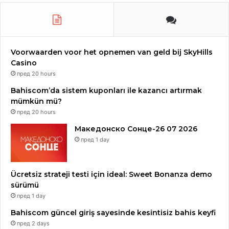
Voorwaarden voor het opnemen van geld bij SkyHills
Casino
пред 20 hours
Bahiscom’da sistem kuponları ile kazancı artırmak
mümkün mü?
пред 20 hours
Македонско Сонце-26 07 2026
пред 1 day
Ücretsiz strateji testi için ideal: Sweet Bonanza demo
sürümü
пред 1 day
Bahiscom güncel giriş sayesinde kesintisiz bahis keyfi
пред 2 days