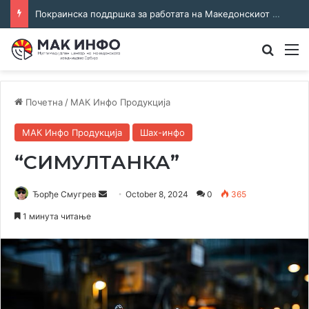
Покраинска поддршка за работата на Македонскиот национален совет: потпишан договор за суфинансирање на активностите
Преба
М
Почетна
/
МАК Инфо Продукција
МАК Инфо Продукција
Шах-инфо
“СИМУЛТАНКА”
Send
Ђорђе Смугрев
October 8, 2024
0
365
an
1 минута читање
email