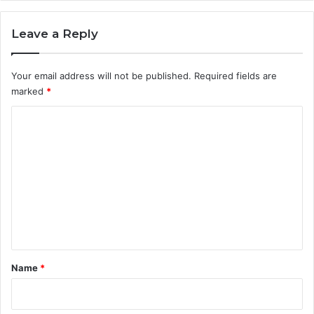
Leave a Reply
Your email address will not be published.
Required fields are
marked
*
C
o
m
m
e
n
t
*
Name
*