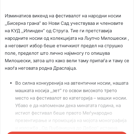
Изминатиов викенд на фестивалот на народни носии
,,Бисерна грана” во Нови Сад учествуваа и членовите
на КУД ,,Илинден” од Струга. Тие ги претставија
народните носии од колекцијата на Љупчо Милошески ,
а неговиот избор беше етничкиот предел на струшко
поле, пределот што лично најмногу го опишува
Милошески, затоа што како вели таму припаѓа и таму се
наоѓа неговата родна Драслајца.
Во силна конкуренија на автентични носии, нашата
машката носија ,,зет” го освои високото трето
место на фестивалот во категорија – машки носии.
Убаво е да напоменам дека минатата година, на
истиот фестивал беше првото Меѓународно
презентирање и промоција на мојота монографија
и изложба ,,Од Љубанишча до Дебор” истакна