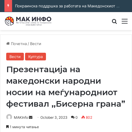
Соработка за јазикот и идентитетот: работна средба во Општина Пландиште
Преба
М
Почетна
/
Вести
Вести
Култура
Презентација на
македонски народни
носии на меѓународниот
фестивал ,,Бисерна грана”
Send
MAKInfo
October 3, 2023
0
802
an
1 минута читање
email