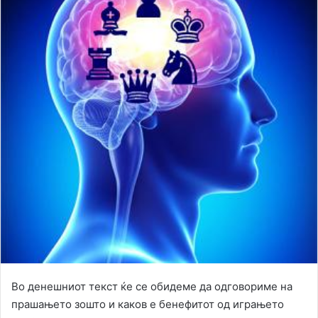
Во денешниот текст ќе се обидеме да одговориме на
прашањето зошто и каков е бенефитот од играњето