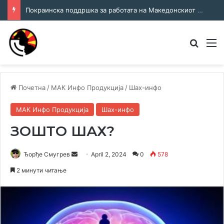
Покраинска поддршка за работата на Македонскиот национален совет: потпишан договор за суфинансирање на активностите
Преба
М
Почетна
/
МАК Инфо Продукција
/
Шах-инфо
МАК Инфо Продукција
Шах-инфо
ЗОШТО ШАХ?
Send
Ђорђе Смугрев
April 2, 2024
0
578
an
2 минути читање
email