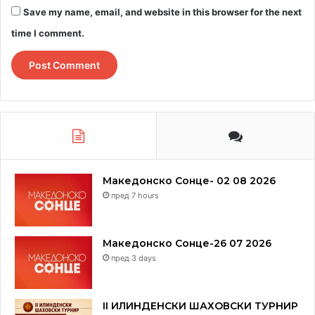
Белата кралица на Д8, црниот крал на д8, белиот
Save my name, email, and website in this browser for the next
лоец на Г5, црниот крал нема друга можност освен
time I comment.
е8, топ на д8 – МАТ.
Решението на втората загатка е следното:
Белиот скокач на Г5,
црниот пион на Г5, бела кралица
на Г8…мат на Г6.
Македонско Сонце- 02 08 2026
пред 7 hours
Македонско Сонце-26 07 2026
пред 3 days
II ИЛИНДЕНСКИ ШАХОВСКИ ТУРНИР