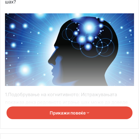
шах?
1.Подобрување на когнитивното: Истражувањата
покажаа дека редовното играње шах може да доведе
до подобрување на когнитивните способности како што
Прикажи повеќе
се решавање проблеми, меморија и концентрација. На
пример, една студија објавена во списанието
„Intelligence“ покажа дека децата кои добивале