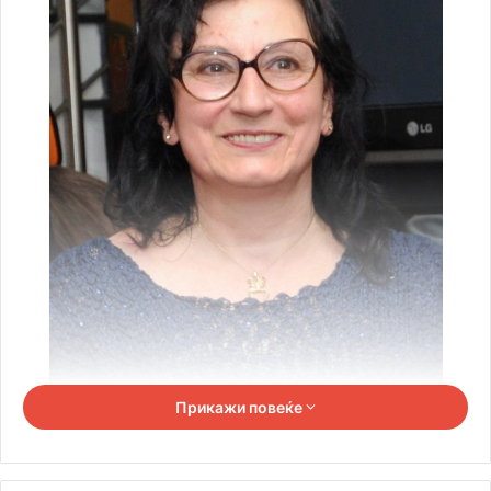
Прикажи повеќе
Евгенија Демниевска е македонска мултимедијална
уметничка, активна во сликарство, инсталации, видео,
интерактивни проекти, интернет проекти со учество на