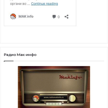
Демниевска создава слики, цртежи, графики,
инсталации, видео арт, звучни инсталации итн.
Радио Мак-инфо