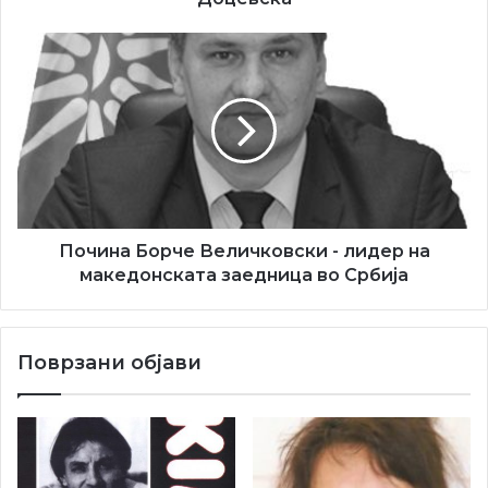
Почина
Борче
Величковски
-
лидер
на
македонската
заедница
во
Србија
Почина Борче Величковски - лидер на
македонската заедница во Србија
Поврзани објави