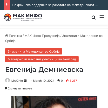
Соработка за јазикот и идентитетот: работна средба во Општина Пландиште
Преба
М
Почетна
/
МАК Инфо Продукција
/
Знаменити Македонци во
Србија
Знаменити Македонци во Србија
Македонски ликовни уметници во Белград
Евгенија Демниевска
Send
MAKInfo
March 10, 2024
0
3,257
an
2 минути читање
email