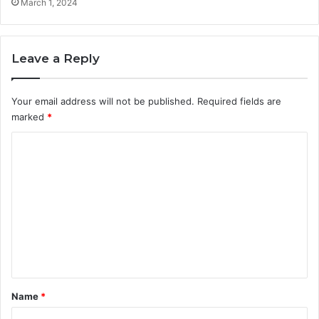
March 1, 2024
Leave a Reply
Your email address will not be published.
Required fields are
marked
*
C
o
m
m
e
n
t
*
Name
*