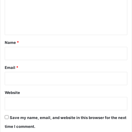
m
e
n
t
*
Name
*
Email
*
Заштитникот на Теразије – Мозаик во Белград
Website
Save my name, email, and website in this browser for the next
time I comment.