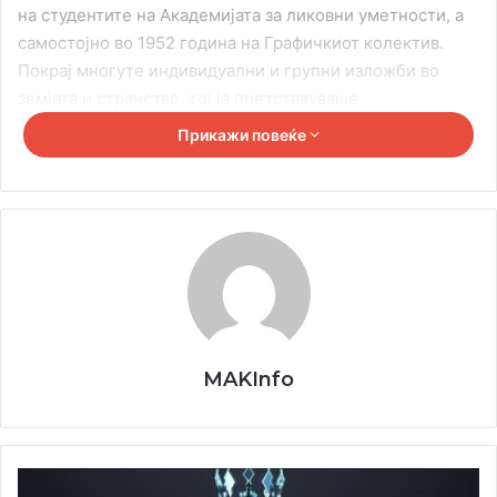
на студентите на Академијата за ликовни уметности, а
самостојно во 1952 година на Графичкиот колектив.
Покрај многуте индивидуални и групни изложби во
земјата и странство, тој ја претставуваше
југословенската уметност на многубројни изложби.
Прикажи повеќе
Беше член на Графичкиот колектив и на Независната
група (од 1952 година), и еден од основачите и
членовите на Декемвриската група (1955). Објавил две
графички карти (1953 и 1955), инспирирани од
стиховите на Лорка. Заедно со сликарството и
графиката, од 1960 година започнува со изработка на
мозаици и шаблони за таписерии, кои се реализираат и
изложуваат.
MAKInfo
Неговите мозаици:
ѕидот во свечената сала на Сојузниот извршен
ЕВРОПСКИ
совет (1962) сегашна палата Србија;