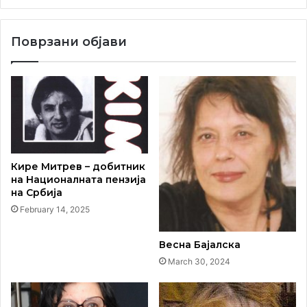
Поврзани објави
Кире Митрев – добитник
на Националната пензија
на Србија
February 14, 2025
Мозаикот ,,Создавање на Нова Југославија” во
Сојузниот извршен совет, сегашната Палата Србија
Весна Бајалска
March 30, 2024