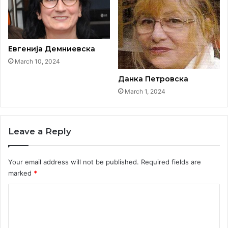
Евгенија Демниевска
March 10, 2024
Данка Петровска
March 1, 2024
Мозаикот од друг агол
Leave a Reply
Your email address will not be published.
Required fields are
marked
*
C
o
m