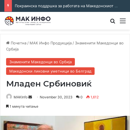
Соработка за јазикот и идентитетот: работна средба во Општина Пландиште
Преба
М
Почетна
/
МАК Инфо Продукција
/
Знаменити Македонци во
Србија
Знаменити Македонци во Србија
Македонски ликовни уметници во Белград
Младен Србиновиќ
Send
MAKInfo
November 30, 2023
0
1,612
an
1 минута читање
email