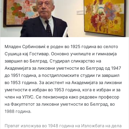
Младен Србиновиќ е роден во 1925 година во селото
Сушица кај Гостивар. Основно училиште и гимназија
завршил во Белград. Студирал сликарство на
Академијата за ликовни уметности во Белград од 1947
до 1951 година, а постдипломските студии ги завршил
во 1953 година. За асистент на Академијата за ликовни
уметности е избран во 1953 година, кога е избран и за
член на УЛУС. Се пензионира како редовен професор
на Факултетот за ликовни уметности во Белград, во
1988 година.
Првпат изложува во 1948 година на Изложбата на дела