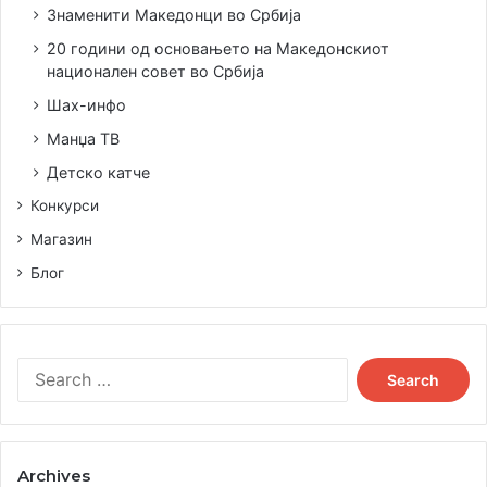
Знаменити Македонци во Србија
20 години од основањето на Македонскиот
национален совет во Србија
Шах-инфо
Манџа ТВ
Детско катче
Конкурси
Магазин
Блог
Лавиринт
Search
Добитник е на бројни југословенски и меѓународни
for:
награди.
Archives