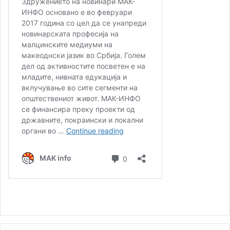
филмовите „Олуја“ и „Недела“.
Во 2025 година беше избран од Меѓународната
асоцијација на кастинг директори (ICDA) и Filmmakers
Europe за учество во програмата „One Minute
Monologue – Create to Connect“ во рамките на 66.
Меѓународен филмски фестивал во Солун, што
претставува значајно меѓународно признание за
неговата работа.
Неговиот професионален пат продолжува и на
меѓународната сцена. Во моментов работи на нов
интернационален филмски проект, чија премиера се
очекува во текот на 2026 година.
За македонската заедница во Србија, неговиот успех
претставува особена гордост и уште една потврда дека
македонските корени и култура имаат свои достојни