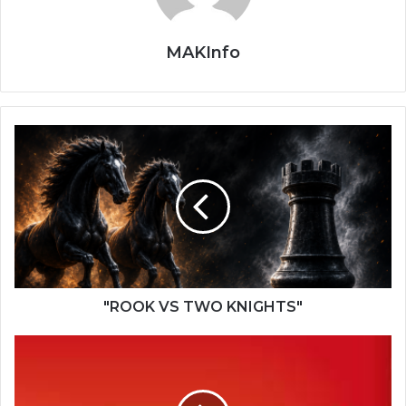
продукции.
MAKInfo
"ROOK
VS
TWO
KNIGHTS"
"ROOK VS TWO KNIGHTS"
Македонско
Сонце-
07
06