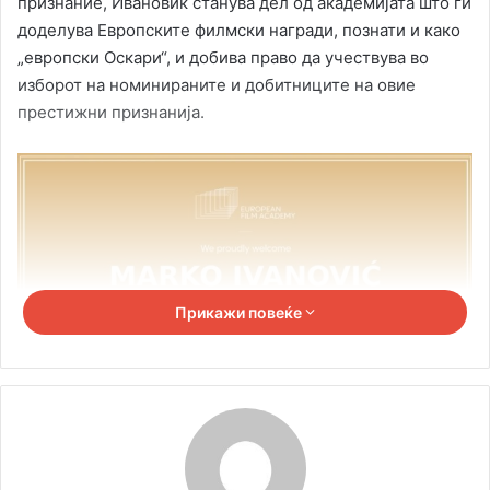
признание, Ивановиќ станува дел од академијата што ги
доделува Европските филмски награди, познати и како
„европски Оскари“, и добива право да учествува во
изборот на номинираните и добитниците на овие
престижни признанија.
Прикажи повеќе
Оваа чест претставува уште една потврда за успешниот
меѓународен пат на актерот, кој во изминатиот период
беше дел од повеќе значајни филмски и телевизиски
проекти, како и од меѓународни фестивалски