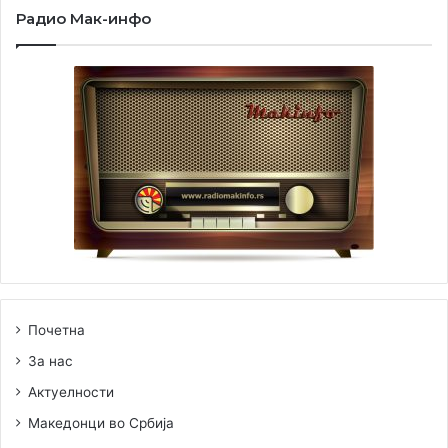
Радио Мак-инфо
претставници на европската културна сцена.
Почетна
За нас
Актуелности
Македонци во Србија