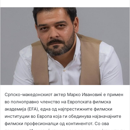
an
email
Српско-македонскиот актер Марко Ивановиќ е примен
во полноправно членство на Европската филмска
академија (EFA), една од најпрестижните филмски
институции во Европа која ги обединува најзначајните
филмски професионалци од континентот. Со ова