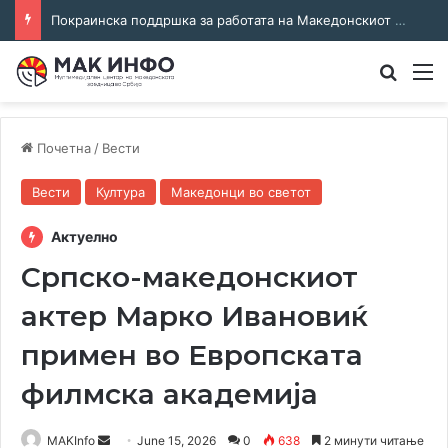
Соработка за јазикот и идентитетот: работна средба во Општина Пландиште
Преба
М
Почетна
/
Вести
Вести
Култура
Македонци во светот
Актуелно
Српско-македонскиот
актер Марко Ивановиќ
примен во Европската
филмска академија
Send
MAKInfo
June 15, 2026
0
638
2 минути читање