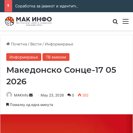
Соработка за јазикот и идентитетот: работна средба во Општина Пландиште
Преба
М
Почетна
/
Вести
/
Информирање
Информирање
ТВ емисии
Македонско Сонце-17 05
2026
Send
MAKInfo
May 23, 2026
0
262
an
Помалку од една минута
email