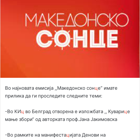
Во најновата емисија ,,Македонско сон
ц
е” имате
прилика да ги проследите следните теми:
-Во КИ
ц
во Белград отворена е изложбата ,, Кувари
ц
е
мање збори“ од авторката проф.Јана Јакимовска
-Во рамките на манифеста
ц
ијата Денови на