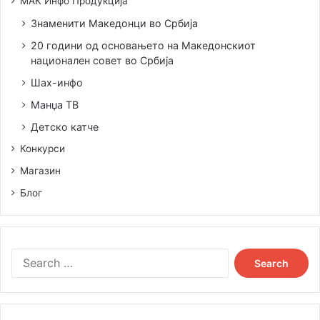
МАК Инфо Продукција
Знаменити Македонци во Србија
20 години од основањето на Македонскиот
национален совет во Србија
Шах-инфо
Манџа ТВ
Детско катче
Конкурси
Магазин
Блог
Search
for: