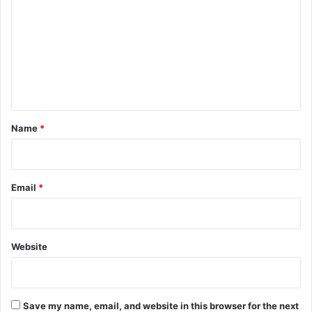
m
m
e
n
t
*
Name
*
Email
*
Website
Save my name, email, and website in this browser for the next