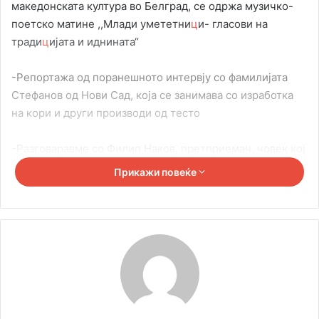
македонската култура во Белград, се одржа музичко-
поетско матине ,,Млади умететни
ц
и- гласови на
тради
ц
ијата и иднината“
-Репортажа од поранешното интервју со фамилијата
Стефанов од Нови Сад, која се занимава со изработка
на кори и други производи од тесто
-Разговаравме со Филип Наков, претприемач, човек кој
со голема верба и труд успеа да ги оствари своите
Прикажи повеќе
соништа