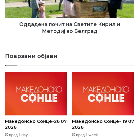
Методиј
во
Белград
Оддадена почит на Светите Кирил и
Методиј во Белград
Поврзани објави
Македонско Сонце-26 07
Македонско Сонце- 19 07
2026
2026
пред 1 day
пред 1 week