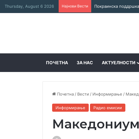
Thursday, August 6 2026
Најнови Вести
ПОЧЕТНА
ЗА НАС
АКТУЕЛНОСТИ
Почетна
/
Вести
/
Информирање
/
Макед
Информирање
Радио емисии
Македониум 