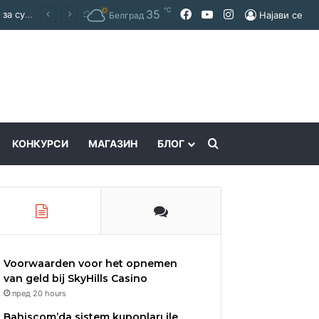
℃
Facebook
YouTube
Instagram
35
Покраинска поддршка за работата на Македонскиот национален совет: потпишан договор за суфинансирање на активностите
Најави се
Белград
Пребарајте
КОНКУРСИ
МАГАЗИН
БЛОГ
Voorwaarden voor het opnemen
van geld bij SkyHills Casino
пред 20 hours
Bahiscom’da sistem kuponları ile