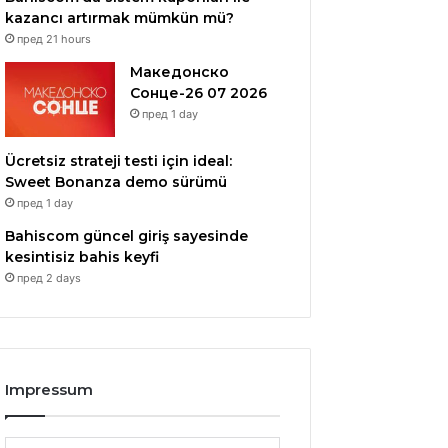
kazancı artırmak mümkün mü?
пред 21 hours
Македонско
Сонце-26 07 2026
пред 1 day
Ücretsiz strateji testi için ideal:
Sweet Bonanza demo sürümü
пред 1 day
Bahiscom güncel giriş sayesinde
kesintisiz bahis keyfi
пред 2 days
Impressum