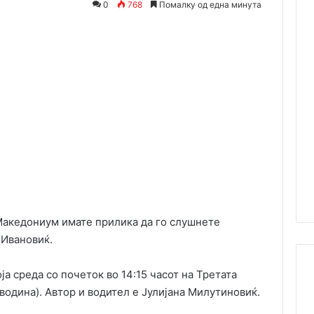
0
768
Помалку од една минута
Одпечати
Македониум имате прилика да го слушнете
 Ивановиќ.
а среда со почеток во 14:15 часот на Третата
водина). Автор и водител е Јулијана Милутиновиќ.