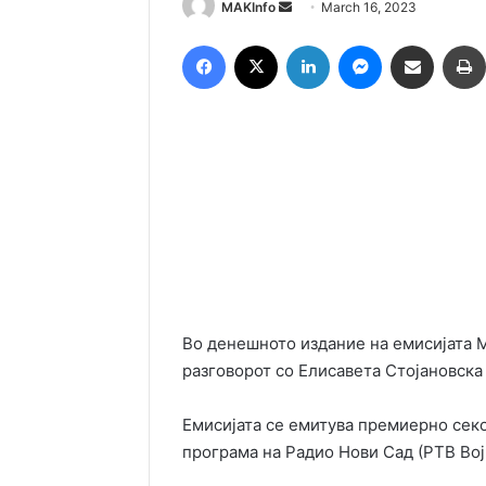
Send
MAKInfo
March 16, 2023
an
Facebook
X
LinkedIn
Messenger
Сподели преку Емаил
email
Во денешното издание на емисијата 
разговорот со Елисавета Стојановска
Емисијата се емитува премиерно секој
програма на Радио Нови Сад (РТВ Вој