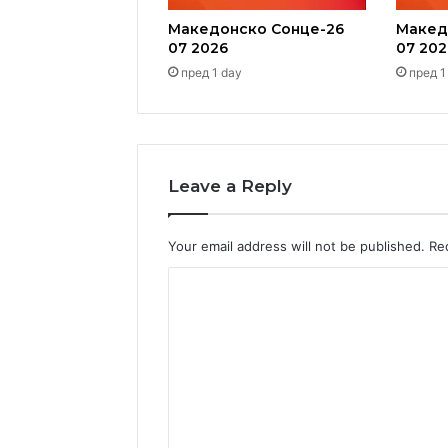
Македонско Сонце-26
Макед
07 2026
07 202
пред 1 day
пред 1
Leave a Reply
Your email address will not be published.
Re
C
o
m
m
e
n