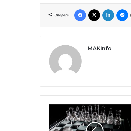
Facebook
X
LinkedIn
M
Сподели
MAKInfo
МАТ