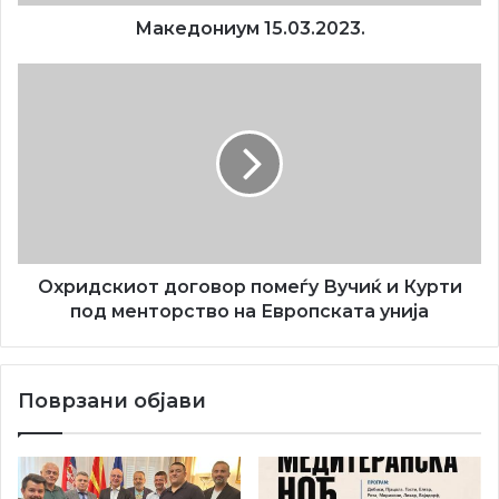
Македониум 15.03.2023.
Охридскиот
договор
помеѓу
Вучиќ
и
Курти
под
менторство
на
Европската
Охридскиот договор помеѓу Вучиќ и Курти
унија
под менторство на Европската унија
Тодор Јовановски е роден во 1948 година во Јегуновце,
кај Тетово. Живее и твори во Белград.
Поврзани објави