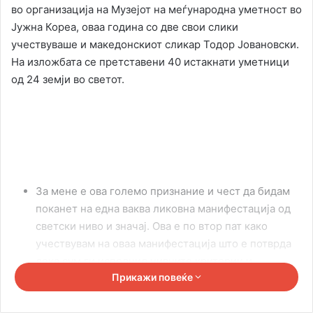
во организација на Музејот на меѓународна уметност во
Јужна Кореа, оваа година со две свои слики
учествуваше и македонскиот сликар Тодор Јовановски.
На изложбата се претставени 40 истакнати уметници
од 24 земји во светот.
За мене е ова големо признание и чест да бидам
поканет на една ваква ликовна манифестација од
светски ниво и значај. Ова е по втор пат како
учествувам на оваа манифестација што е потврда
дека сум ги исполнил нивните критерии и
Прикажи повеќе
очекувања. И ова не е се – истакнува Јовановски. –
Моите слики се застапени и во други онлајн