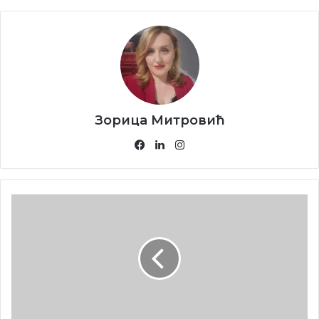
галерии и изложби на интерет во светот покрај
светските имиња како што е Ван Гог, Моне, Мане,
Пикасо, Гоген и многу други. Тоа се возвишени
моменти и сништа за секој уметник, па и за мене,
да се најде моето дело покрај делата на такви
светски големини. Ете тоа се мигови за кои се
живее и мечтае, а тоа мене ми се обистинило.
Зорица Митровић
Facebook
LinkedIn
Instagram
Македониум
15.03.2023.