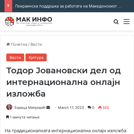
Соработка за јазикот и идентитетот: работна средба во Општина Пландиште
Преба
М
Почетна
/
Вести
Вести
Култура
Тодор Јовановски дел од
интернационална онлајн
изложба
Send
Зорица Митровић
March 17, 2023
0
555
an
1 минута читање
email
На традиционалната интернационална онлајн изложба