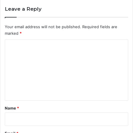
Leave a Reply
Your email address will not be published.
Required fields are
marked
*
C
o
m
m
e
n
t
*
Name
*