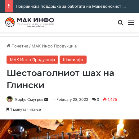
Покраинска поддршка за работата на Македонскиот национален совет: потпишан договор за суфинансирање на активностите
Преба
М
Почетна
/
МАК Инфо Продукција
МАК Инфо Продукција
Шах-инфо
Шестоаголниот шах на
Глински
Send
Ђорђе Смугрев
February 28, 2023
0
1,475
an
1 минута читање
email