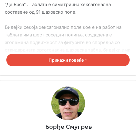
“Де Васа” . Таблата е симетрична хексагонална
составене од 91 шаховско поле.
Бидејќи секоја хексагонално поле кое е на работ на
таблата има шест соседни полиња, создадена е
зголемена подвижност за фигурите во споредба со
стандардната ортогонална шаховска табла, бидејки има
шест природни насоки за движење наместо четири.
Прикажи повеќе
Обично се користат три бои така што нема две соседни
полиња со иста боја, а игра со ограничена боја.
Ђорђе Смугрев