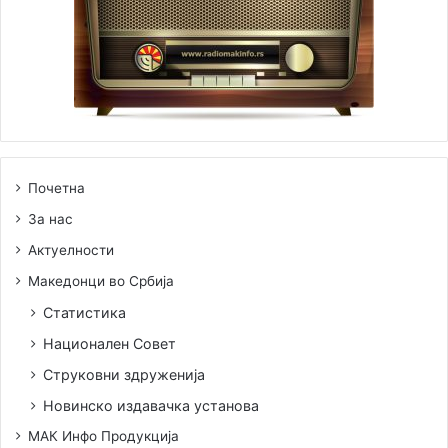
Предноста на “Глински” шахот се поголем број на
можности, така на пример во можност сте да матирате
со два ловци. Посебно е интересно движењто на
кралицата, кое создава можност за речеси “секој
потег”.
Почетна
За нас
Актуелности
Македонци во Србија
Статистика
Национален Совет
Струковни здруженија
Новинско издавачка установа
МАК Инфо Продукција