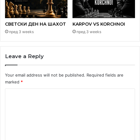
СВЕТСКИ ДЕН НА ШАХОТ
KARPOV VS KORCHNOI
пред 3 weeks
пред 3 weeks
Leave a Reply
Your email address will not be published.
Required fields are
marked
*
C
o
m
m
e
n