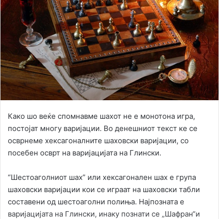
Како шо веќе спомнавме шахот не е монотона игра,
постојат многу варијации. Во денешниот текст ке се
осврнеме хексагоналните шаховски варијации, со
посебен осврт на варијацијата на Глински.
“Шестоаголниот шах” или хексагонален шах е група
шаховски варијации кои се играат на шаховски табли
составени од шестоаголни полиња. Најпозната е
варијацијата на Глински, инаку познати се „Шафран“и