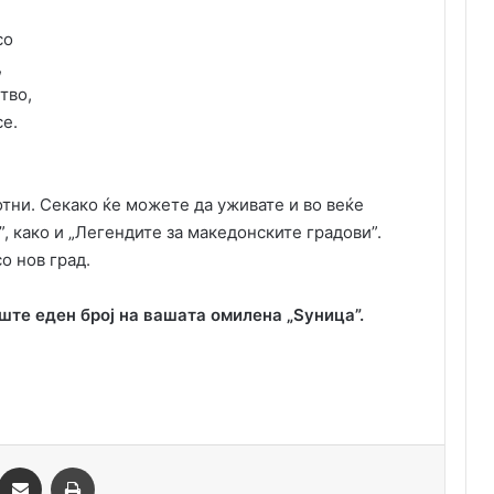
со
,
тво,
се.
отни. Секако ќе можете да уживате и во веќе
, како и „Легендите за македонските градови”.
о нов град.
ште еден број на вашата омилена „Sуница”.
essenger
Сподели преку Емаил
Одпечати