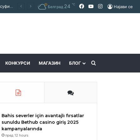
℃
Facebook
YouTube
Instagram
24
Покраинска поддршка за работата на Македонскиот национален совет: потпишан договор за суфинансирање на активностите
Најави се
Белград
Пребарајте
КОНКУРСИ
МАГАЗИН
БЛОГ
Bahis severler için avantajlı fırsatlar
sunuldu Bethub casino giriş 2025
kampanyalarında
пред 12 hours