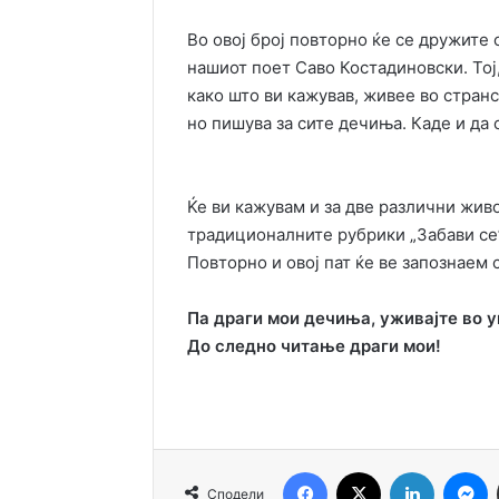
Во овој број повторно ќе се дружите 
нашиот поет Саво Костадиновски. Тој
како што ви кажував, живее во странс
но пишува за сите дечиња. Каде и да 
Ќе ви кажувам и за две различни жив
традиционалните рубрики „Забави се”
Повторно и овој пат ќе ве запознаем с
Па драги мои дечиња, уживајте во у
До следно читање драги мои!
Facebook
X
LinkedIn
M
Сподели