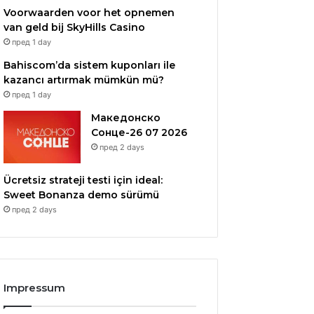
Voorwaarden voor het opnemen
van geld bij SkyHills Casino
пред 1 day
Bahiscom’da sistem kuponları ile
kazancı artırmak mümkün mü?
пред 1 day
Македонско
Сонце-26 07 2026
пред 2 days
Ücretsiz strateji testi için ideal:
Sweet Bonanza demo sürümü
пред 2 days
Impressum