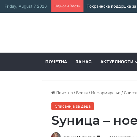
Friday, August 7 2026
Најнови Вести
ПОЧЕТНА
ЗА НАС
АКТУЕЛНОСТИ
Почетна
/
Вести
/
Информирање
/
Списан
Списанијa за деца
Ѕуница – но
Send