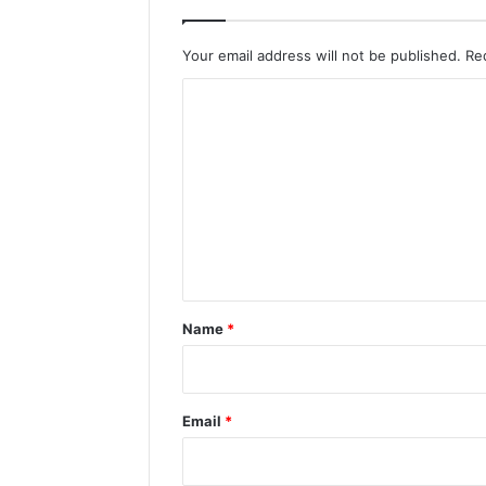
Your email address will not be published.
Re
C
o
m
m
e
n
t
*
Name
*
Email
*