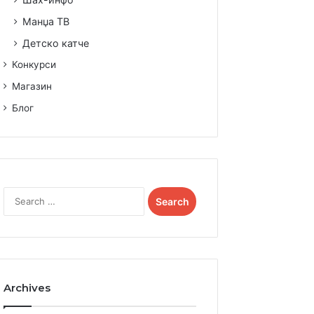
Манџа ТВ
Детско катче
Конкурси
Магазин
Блог
Search
for:
Archives