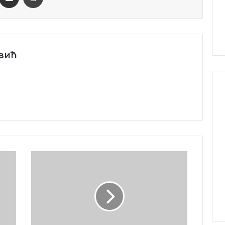
вић
Човековите
права
треба
да
бидат
секојдневна
тема