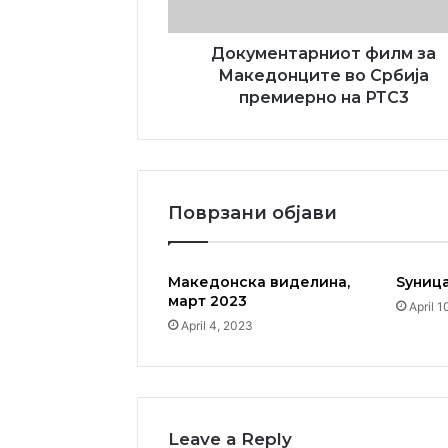
на
РТС3
Документарниот филм за
Македонците во Србија
премиерно на РТС3
Поврзани објави
Македонска виделина,
Ѕуница
март 2023
April 1
April 4, 2023
Leave a Reply