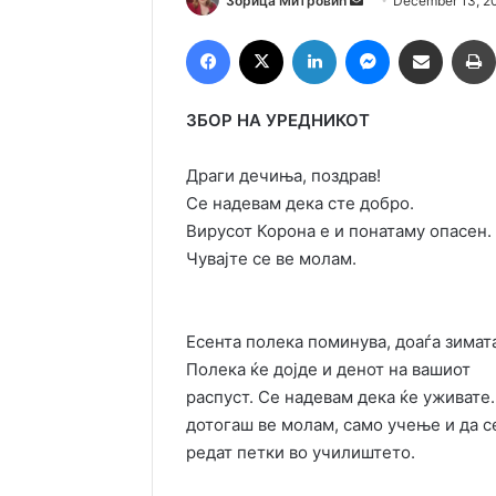
Зорица Митровић
December 13, 2
an
Facebook
X
LinkedIn
Messenger
Сподели преку Емаил
email
ЗБОР НА УРЕДНИКОТ
Драги дечиња, поздрав!
Се надевам дека сте добро.
Вирусот Корона е и понатаму опасен.
Чувајте се ве молам.
Есента полека поминува, доаѓа зимат
Полека ќе дојде и денот на вашиот
распуст. Се надевам дека ќе уживате.
дотогаш ве молам, само учење и да с
редат петки во училиштето.