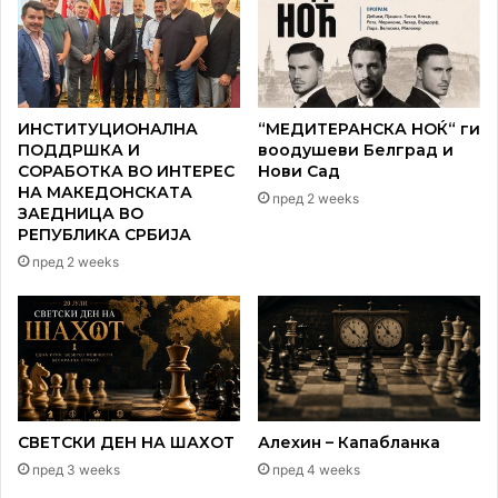
ИНСТИТУЦИОНАЛНА
“МЕДИТЕРАНСКА НОЌ“ ги
ПОДДРШКА И
воодушеви Белград и
СОРАБОТКА ВО ИНТЕРЕС
Нови Сад
НА МАКЕДОНСКАТА
пред 2 weeks
ЗАЕДНИЦА ВО
РЕПУБЛИКА СРБИЈА
пред 2 weeks
СВЕТСКИ ДЕН НА ШАХОТ
Алехин – Капабланка
пред 3 weeks
пред 4 weeks