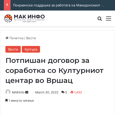
Покраинска поддршка за работата на Македонскиот национален совет: потпишан договор за суфинансирање на активностите
Преба
М
Почетна
/
Вести
Вести
Култура
Потпишан договор за
соработка со Културниот
центар во Вршац
Send
MAKInfo
March 30, 2022
0
1,452
an
1 минута читање
email