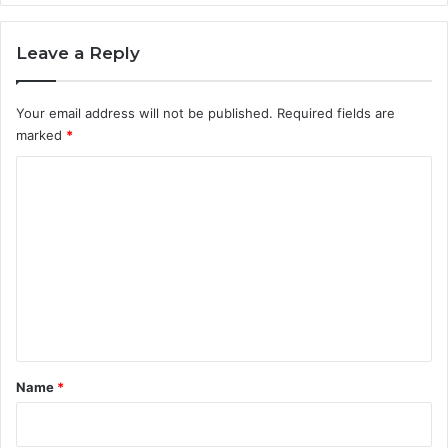
Leave a Reply
Your email address will not be published.
Required fields are
marked
*
C
o
m
m
e
n
t
*
Name
*