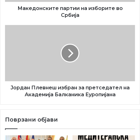
живеат на овие простори.
Македонските партии на изборите во
Србија
Во наредниот период предвидени се средби за
Јордан
конкретизирање на соработката на овие институции.
Плевнеш
избран
за
претседател
на
Академија
Балканика
Еуропијана
Јордан Плевнеш избран за претседател на
Академија Балканика Еуропијана
Поврзани објави