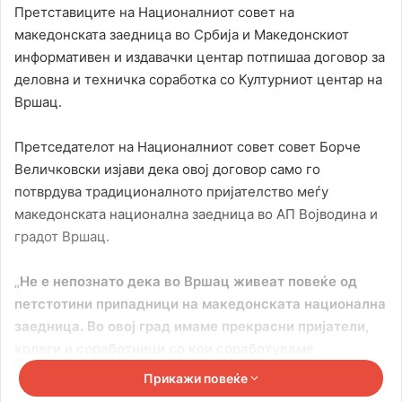
Претставиците на Националниот совет на
македонската заедница во Србија и Македонскиот
информативен и издавачки центар потпишаа договор за
деловна и техничка соработка со Културниот центар на
Вршац.
Претседателот на Националниот совет совет Борче
Величковски изјави дека овој договор само го
потврдува традиционалното пријателство меѓу
македонската национална заедница во АП Војводина и
градот Вршац.
„
Не е непознато дека во Вршац живеат повеќе од
петстотини припадници на македонската национална
заедница. Во овој град имаме прекрасни пријатели,
колеги и соработници со кои соработуваме
последните десет години. Преку потпишувањето на
Прикажи повеќе
овој договор ќе ја подобриме нашата досегашна