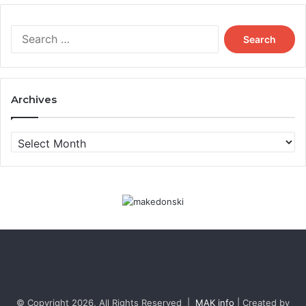
Search
for:
Archives
Archives
© Copyright 2026, All Rights Reserved |
MAK info
| Created by