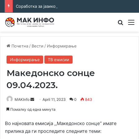
Соработка за јазикот и идентитетот: работна средба во Општина Пландиште
Преба
М
Почетна
/
Вести
/
Информирање
Информирање
ТВ емисии
Македонско сонце
09.04.2023.
Send
MAKInfo
April 11, 2023
0
843
an
Помалку од една минута
email
Во најновата емисија ,,Македонско сонце” имате
прилика да ги проследите следните теми: