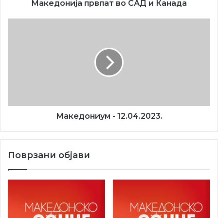
од
Македонија првпат во САД и Канада
Македонија
првпат
Македониум
во
-
САД
12.04.2023.
и
Канада
Македониум - 12.04.2023.
Поврзани објави