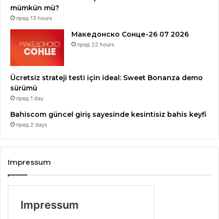
mümkün mü?
пред 13 hours
Македонско Сонце-26 07 2026
пред 22 hours
Ücretsiz strateji testi için ideal: Sweet Bonanza demo
sürümü
пред 1 day
Bahiscom güncel giriş sayesinde kesintisiz bahis keyfi
пред 2 days
Impressum