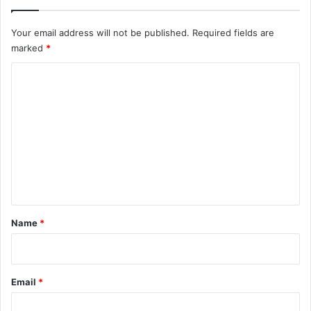
Your email address will not be published.
Required fields are
marked
*
C
o
m
m
e
n
t
*
Name
*
Email
*