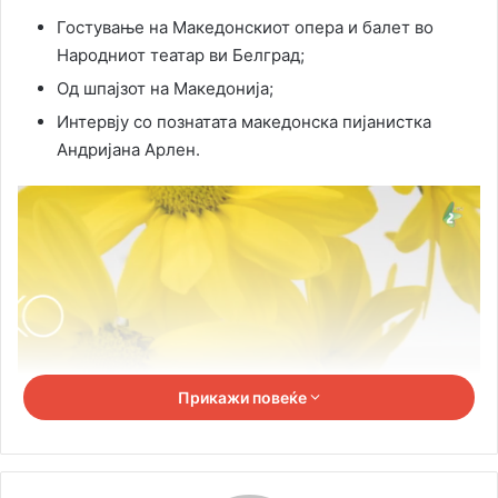
Гостување на Македонскиот опера и балет во
Народниот театар ви Белград;
Од шпајзот на Македонија;
Интервју со познатата македонска пијанистка
Андријана Арлен.
Прикажи повеќе
Eмисијата се емитува премиерно секоја недела со