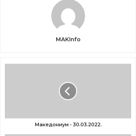
Емисијата се емитува премиерно секоја недела со
почеток во 18:00 часот на Втората програма на РТВ
Војводина. Уредник на емисијата е Златко Јанкуловски.
MAKInfo
Македониум
-
30.03.2022.
Македониум - 30.03.2022.