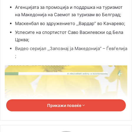
Агенцијата за промоција и поддршка на туризмот
на Македонија на Саемот за туризам во Белград;
Маскенбал во здружението ,,Вардар” во Качарево;
Успесите на спортистот Саво Василевски од Бела
Црква;
Видео серијал ,,Запознај ја Македонија” – Ѓевѓелија
;
Прикажи повеќе