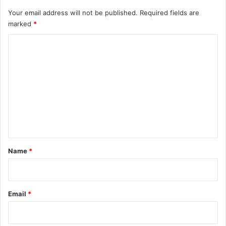
Your email address will not be published.
Required fields are
marked
*
C
o
m
m
e
n
t
*
Name
*
Email
*