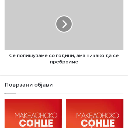
Се
попишуваме
со
години,
ама
никако
да
се
преброиме
Се попишуваме со години, ама никако да се
преброиме
Поврзани објави