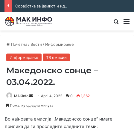
Соработка за јазикот и идентитетот: работна средба во Општина Пландиште
Преба
М
Почетна
/
Вести
/
Информирање
Информирање
ТВ емисии
Македонско сонце –
03.04.2022.
Send
MAKInfo
April 4, 2022
0
1,362
an
Помалку од една минута
email
Во најновата емисија ,,Македонско сонце” имате
прилика да ги проследите следните теми: