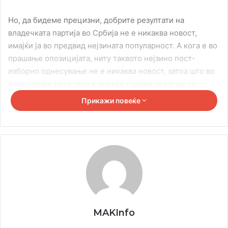
Но, да бидеме прецизни, добрите резултати на
владечката партија во Србија не е никаква новост,
имајќи ја во предвид нејзината популарност. А кога е во
прашање опозицијата, ниту таквото нејзино пост-
изборно однесување не е никаква новост, затоа што во
изминативе десетина и повеќе години секогаш ги
бираат сличните механизми во пост-изборната
Прикажи повеќе
политичка битка.
Изборни процеси ја очекуваат и македонската држава,
ама на пролет. Во македонската држава треба да бидат
одржани претседателски и парламентарни избори. И
тоа се избори на кои, после локалните избори одржани
во 2021 година, повторно власта и опозицијата ќе ги
одмерат своите сили.
MAKInfo
Ова се посебно важни избори за власта. Затоа што веќе