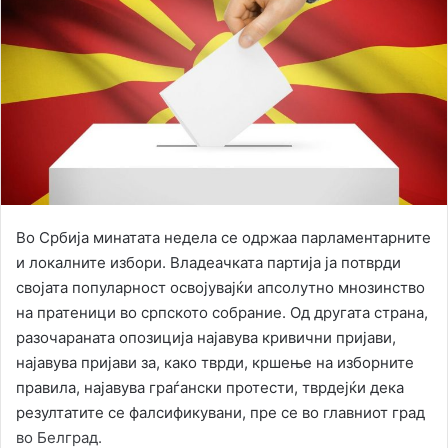
Во Србија минатата недела се одржаа парламентарните
и локалните избори. Владеачката партија ја потврди
својата популарност освојувајќи апсолутно мнозинство
на пратеници во српското собрание. Од другата страна,
разочараната опозиција најавува кривични пријави,
најавува пријави за, како тврди, кршење на изборните
правила, најавува граѓански протести, тврдејќи дека
резултатите се фалсификувани, пре се во главниот град
во Белград.