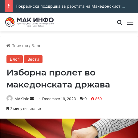
Покраинска поддршка за работата на Македонскиот национален совет: потпишан договор за суфинансирање на активностите
Преба
М
Почетна
/
Блог
Блог
Вести
Изборна пролет во
македонската држава
Send
MAKInfo
December 19, 2023
0
860
an
2 минути читање
email