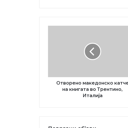
Oтворено
македонско
катче
на
книгата
во
Трентино,
Италија
Oтворено македонско катч
на книгата во Трентино,
Италија