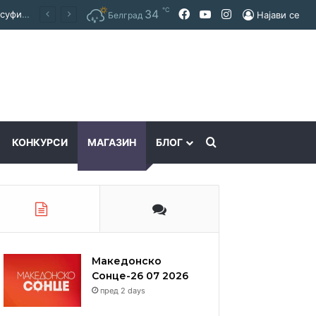
℃
Facebook
YouTube
Instagram
34
Покраинска поддршка за работата на Македонскиот национален совет: потпишан договор за суфинансирање на активностите
Најави се
Белград
Пребарајте
КОНКУРСИ
МАГАЗИН
БЛОГ
Македонско
Сонце-26 07 2026
пред 2 days