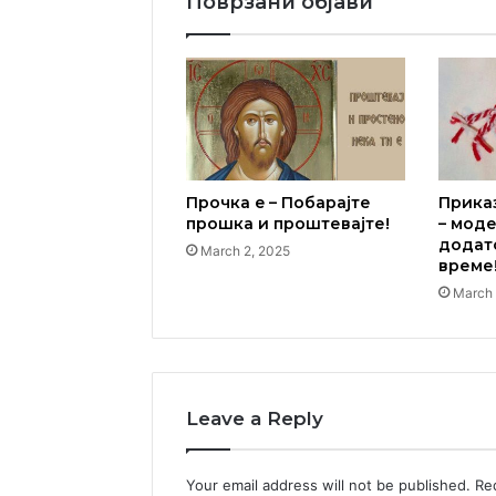
Поврзани објави
Прочка e – Побарајте
Прика
прошка и проштевајте!
– мод
додат
March 2, 2025
време
March 
Leave a Reply
Your email address will not be published.
Re