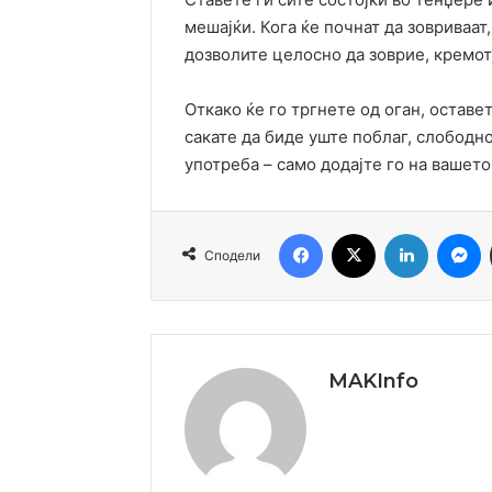
мешајќи. Кога ќе почнат да зовриваат
дозволите целосно да зоврие, кремот 
Откако ќе го тргнете од оган, оставет
сакате да биде уште поблаг, слободно
употреба – само додајте го на вашет
Facebook
X
LinkedIn
M
Сподели
MAKInfo