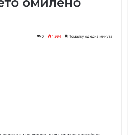
ето омилено
0
1,994
Помалку од една минута
Одпечати
и варете ги на среден оган, притоа постојано