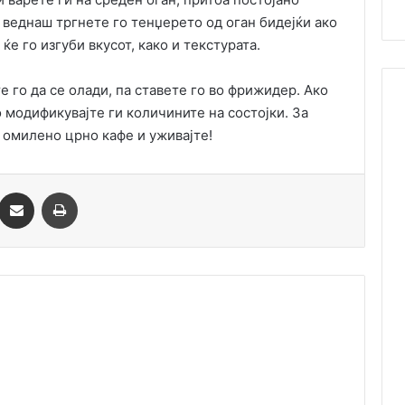
, веднаш тргнете го тенџерето од оган бидејќи ако
ќе го изгуби вкусот, како и текстурата.
е го да се олади, па ставете го во фрижидер. Ако
 модификувајте ги количините на состојки. За
о омилено црно кафе и уживајте!
essenger
Сподели преку Емаил
Одпечати