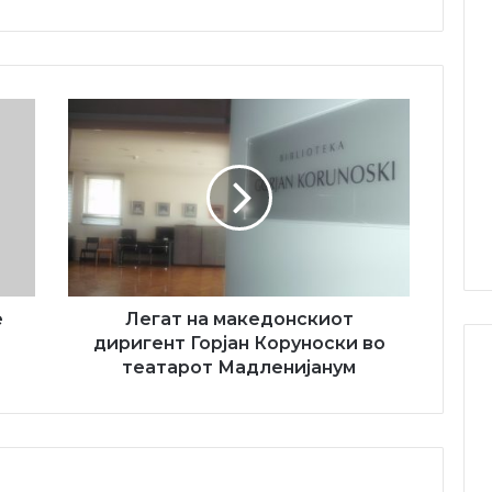
Легат
на
македонскиот
диригент
Горјан
Коруноски
во
театарот
Мадленијанум
е
Легат на македонскиот
диригент Горјан Коруноски во
театарот Мадленијанум