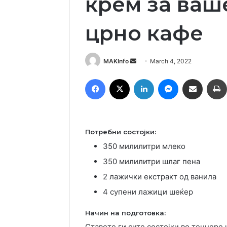
крем за ваш
црно кафе
Send
MAKInfo
March 4, 2022
an
Facebook
X
LinkedIn
Messenger
Сподели преку Емаил
email
Потребни состојки:
350 милилитри млеко
350 милилитри шлаг пена
2 лажички екстракт од ванила
4 супени лажици шеќер
Начин на подготовка:
Ставете ги сите состојки во тенџере 