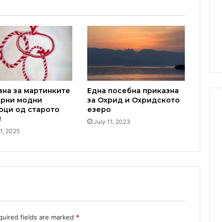
зна за мартинките
Eдна посебна приказна
ерни модни
за Охрид и Охридското
оци од старото
езеро
!
July 11, 2023
1, 2025
quired fields are marked
*