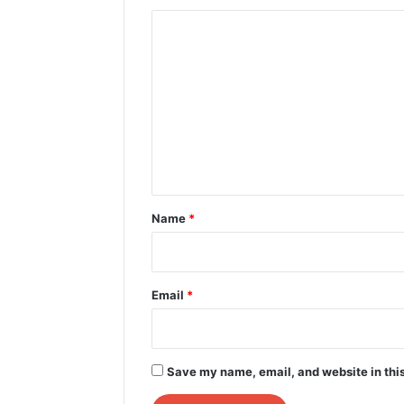
C
o
m
m
e
n
t
*
Name
*
Email
*
Save my name, email, and website in this