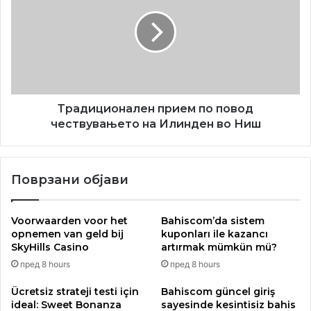
по
повод
чествувањето
на
Илинден
во
Ниш
Традиционален прием по повод
чествувањето на Илинден во Ниш
Поврзани објави
Voorwaarden voor het
Bahiscom’da sistem
opnemen van geld bij
kuponları ile kazancı
SkyHills Casino
artırmak mümkün mü?
пред 8 hours
пред 8 hours
Ücretsiz strateji testi için
Bahiscom güncel giriş
ideal: Sweet Bonanza
sayesinde kesintisiz bahis