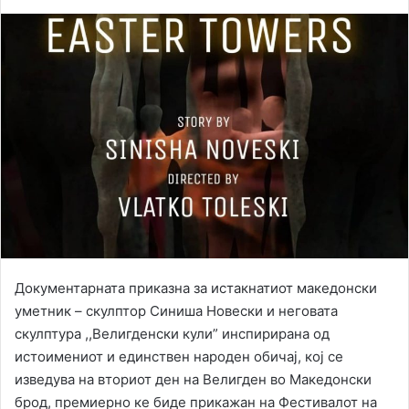
Документарната приказна за истакнатиот македонски
уметник – скулптор Синиша Новески и неговата
скулптура ,,Велигденски кули” инспирирана од
истоимениот и единствен народен обичај, кој се
изведува на вториот ден на Велигден во Македонски
брод, премиерно ке биде прикажан на Фестивалот на