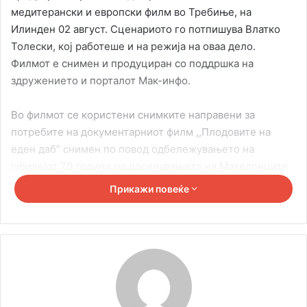
медитерански и европски филм во Требиње, на
Илинден 02 август. Сценариото го потпишува Влатко
Толески, кој работеше и на режија на оваа дело.
Филмот е снимен и продуциран со поддршка на
здружението и порталот Мак-инфо.
Во филмот се користени снимките направени за
потребите на документарниот филм ,,Плодовите на
еден даб” снимен по повод одбележувањето на
јубилејот 70 години од доселувањето на Македонците
во Војводина, во продукција на Македонскиот
Прикажи повеќе
национален совет.
Kulite vo brod
Makedonski brod
Siniša Noveski
sinisa noveski
sinisha noveski
udarni vesti