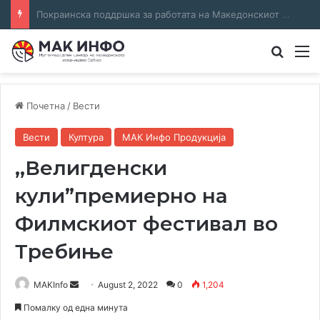
Соработка за јазикот и идентитетот: работна средба во Општина Пландиште
Преба
М
Почетна
/
Вести
Вести
Култура
МАК Инфо Продукција
,,Велигденски
кули”премиерно на
Филмскиот фестивал во
Требиње
Send
MAKInfo
August 2, 2022
0
1,204
an
Помалку од една минута
email