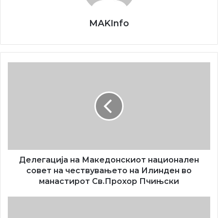
veligdenski kuli
vlatko toleski
MAKInfo
Делегација
на
Македонскиот
национален
совет
на
чествувањето
на
Илинден
во
Делегација на Македонскиот национален
манастирот
совет на чествувањето на Илинден во
Св.Прохор
манастирот Св.Прохор Пчињски
Пчињски
Традиционален
прием