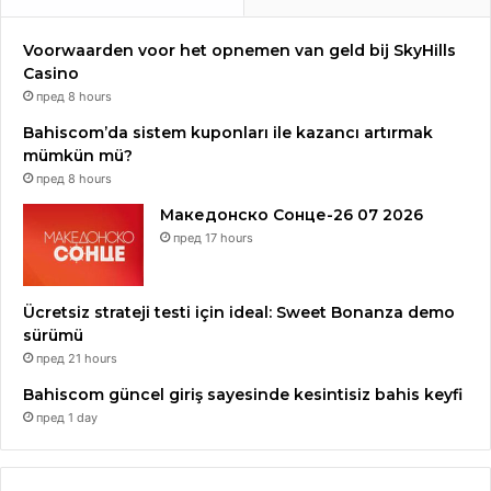
Voorwaarden voor het opnemen van geld bij SkyHills
Casino
пред 8 hours
Bahiscom’da sistem kuponları ile kazancı artırmak
mümkün mü?
пред 8 hours
Македонско Сонце-26 07 2026
пред 17 hours
Ücretsiz strateji testi için ideal: Sweet Bonanza demo
sürümü
пред 21 hours
Bahiscom güncel giriş sayesinde kesintisiz bahis keyfi
пред 1 day