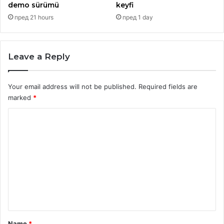
demo sürümü
keyfi
пред 21 hours
пред 1 day
Leave a Reply
Your email address will not be published.
Required fields are
marked
*
C
o
m
m
e
n
t
*
Name
*