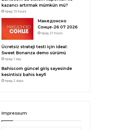
kazancı artırmak mümkün mü?
пред 13 hours
Македонско
Сонце-26 07 2026
пред 21 hours
Ücretsiz strateji testi için ideal:
Sweet Bonanza demo sürümü
пред 1 day
Bahiscom güncel giriş sayesinde
kesintisiz bahis keyfi
пред 2 days
Impressum