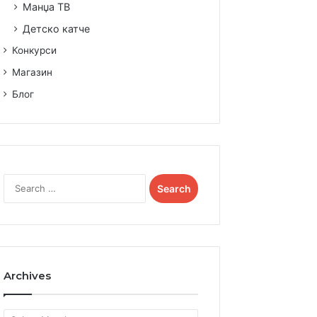
Манџа ТВ
Детско катче
Конкурси
Магазин
Блог
S
e
a
r
c
h
f
Archives
o
r
:
A