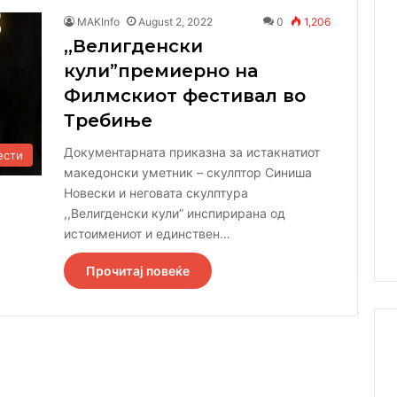
MAKInfo
August 2, 2022
0
1,206
,,Велигденски
кули”премиерно на
Филмскиот фестивал во
Требиње
Документарната приказна за истакнатиот
ести
македонски уметник – скулптор Синиша
Новески и неговата скулптура
,,Велигденски кули” инспирирана од
истоимениот и единствен…
Прочитај повеќе