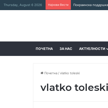
Thursday, August 6 2026
Најнови Вести
ПОЧЕТНА
ЗА НАС
АКТУЕЛНОСТИ
Почетна
/
vlatko toleski
vlatko tolesk