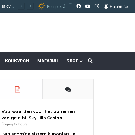
℃
31
Facebook
YouTube
Instagram
Покраинска поддршка за работата на Македонскиот национален совет: потпишан договор за суфинансирање на активностите
Најави се
Белград
Пребарајте
КОНКУРСИ
МАГАЗИН
БЛОГ
Voorwaarden voor het opnemen
van geld bij SkyHills Casino
пред 12 hours
Bahiscom’da sistem kuponları ile