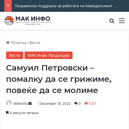
Соработка за јазикот и идентитетот: работна средба во Општина Пландиште
Преба
М
Почетна
/
Вести
Вести
МАК Инфо Продукција
Самуил Петровски –
помалку да се грижиме,
повеќе да се молиме
Send
MAKInfo
December 19, 2022
0
1,101
an
4 минути читање
email