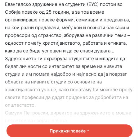
Евангелско здружение на студенти (ЕУС) постои во
Србија повеќе од 25 години, а за тоа време
организираше повеќе форуми, семинари и предавања,
на кои разни предавачи, меѓу кои и познати банкари и
професори од странство, зборуваа на различни теми –
односот помеѓу христијанството, работата и етиката,
како да се биде успешен и да се спаси душата…
Здружението ги охрабрува студентите и младите да
бидат личности со интегритет за време на нивните
студии и им помага најдобро и најлесно да ја поврзат
областа на нивните студии со основите на
христијанското учење, како понатаму би можеле преку
своите професии да дадат придонес за добробитта на
општеството.
Самуил Петровски, директор на здружението е мошне
посветен на својата работа.
Прикажи повеќе
Кои се од ваша перспектива најголемите предизвици