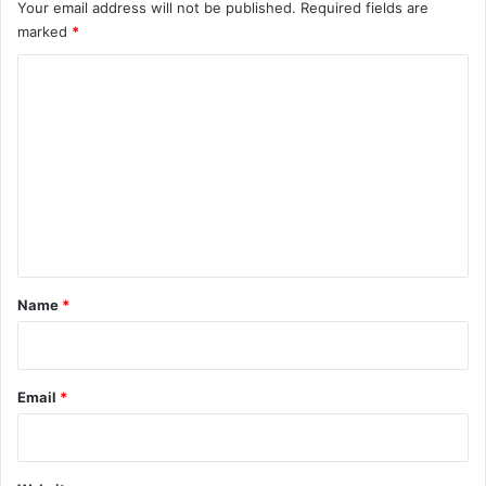
Your email address will not be published.
Required fields are
marked
*
C
o
m
m
e
n
t
*
Name
*
Email
*