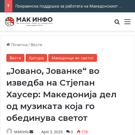
Покраинска поддршка за работата на Македонскиот национален совет: потпишан договор за суфинансирање на активностите
Преба
М
Почетна
/
Вести
Вести
Култура
Македонци во светот
„Јовано, Јованке“ во
изведба на Стјепан
Хаусер: Македонија дел
од музиката која го
обединува светот
Send
MAKInfo
April 3, 2025
0
778