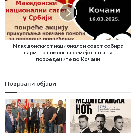
совет
собира
парична
помош
за
семејствата
на
повредените
Македонскиот национален совет собира
во
парична помош за семејствата на
Кочани
повредените во Кочани
Поврзани објави