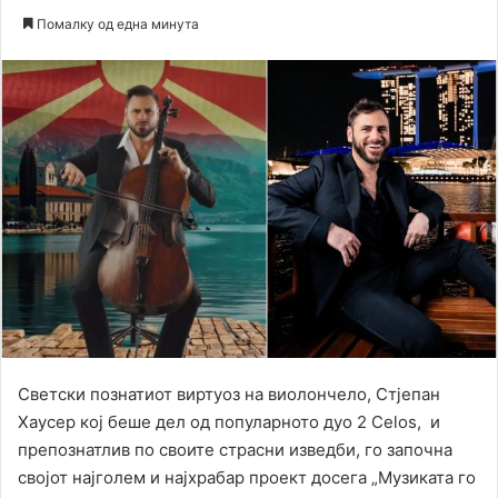
an
Помалку од една минута
email
Светски познатиот виртуоз на виолончело, Стјепан
Хаусер кој беше дел од популарното дуо 2 Celos, и
препознатлив по своите страсни изведби, го започна
својот најголем и најхрабар проект досега „Музиката го