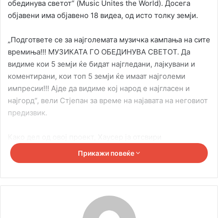
обединува светот“ (Music Unites the World). Досега
објавени има објавено 18 видеа, од исто толку земји.
„Подгответе се за најголемата музичка кампања на сите
времиња!!! МУЗИКАТА ГО ОБЕДИНУВА СВЕТОТ. Да
видиме кои 5 земји ќе бидат најгледани, лајкувани и
коментирани, кои топ 5 земји ќе имаат најголеми
импресии!!! Ајде да видиме кој народ е најгласен и
најгорд“, вели Стјепан за време на најавата на неговиот
предизвик.
Како дел од овој проект, Хаусер ја отсвири
македонската песна „Јовано, Јованке“, за да ја
Прикажи повеќе
претстави Македонија со оваа песна. Досега„Јовано,
Јованке“ има собрано 18,644 лајкови.