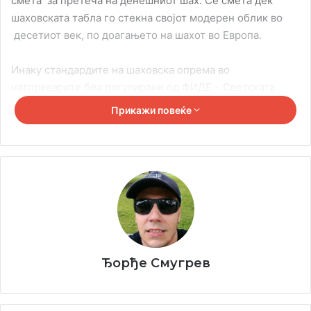
смета за претеча на денешниот шах. Се смета дек
шаховската табла го стекна својот модерен облик во
десетиот век, по доагањето на шахот во Европа.
Инаку стандардите на шаховска опрема во
натпреварите беа регулирани од ФИДЕ – Светската
шаховска федерација во 1975 година, па затоа се
Прикажи повеќе
препорачува квадратите на таблата да имаат површина
од 5×5 cm – 6,5×6,5 cm, односно двојно поголема од
областа на основата на пионот. На светските и
континенталните првенства се користи дрвената табла.
За сите други натпревари на ФИДЕ, се препорачува
таблата да биде изработена од дрво, пластика или
картон. Ако судијата смета дека е прифатливо, таблата
може да биде направена од камен или мермер. Исто
така, треба да се нагласи дека дозволените
Ђорђе Смугрев
комбинации на бои за натпреварите на ФИДЕ се црна,
кафеава, зелена или многу кафеава за црни полиња и