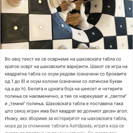
Во овој текст ке се осврнеме на шаховската табла со
краток осврт на шаховските варијанти. Шахот се игра на
квадратна табла со осум редови (означени со броевите
од 1 до 8) и осум колони (означени со латински букви
од a до h). Белата и црната боја на шеесет и четирите
полиња се наизменично, а тие се нарекуваат и „светли“
и „темни“ полиња. Шаховската табла е поставена така
што секој играч има бел квадрат во долниот десен агол.
Инаку, ако збориме за историјатот на шаховската табла,
мора да ја спомнеме таблата Ashtāpada, играта која се