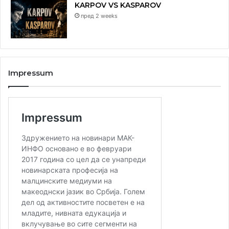
KARPOV VS KASPAROV
пред 2 weeks
Impressum
3. “Brusky’s hexagonal chess”