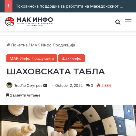
Соработка за јазикот и идентитетот: работна средба во Општина Пландиште
Преба
М
Почетна
/
МАК Инфо Продукција
МАК Инфо Продукција
Шах-инфо
ШАХОВСКАТА ТАБЛА
Send
Ђорђе Смугрев
October 2, 2022
0
2,884
an
2 минути читање
email