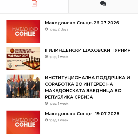
Македонско Сонце-26 07 2026
2. “Shafran’s hexagonal chess”
пред 2 days
II ИЛИНДЕНСКИ ШАХОВСКИ ТУРНИР
пред 1 week
ИНСТИТУЦИОНАЛНА ПОДДРШКА И
СОРАБОТКА ВО ИНТЕРЕС НА
МАКЕДОНСКАТА ЗАЕДНИЦА ВО
РЕПУБЛИКА СРБИЈА
пред 1 week
Македонско Сонце- 19 07 2026
пред 1 week