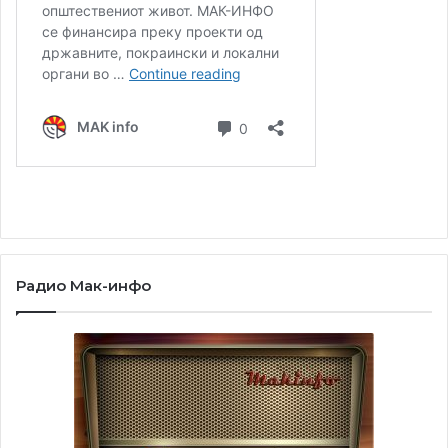
4. “Circular chess”
Радио Мак-инфо
5.Хексагонален шах за три играчи