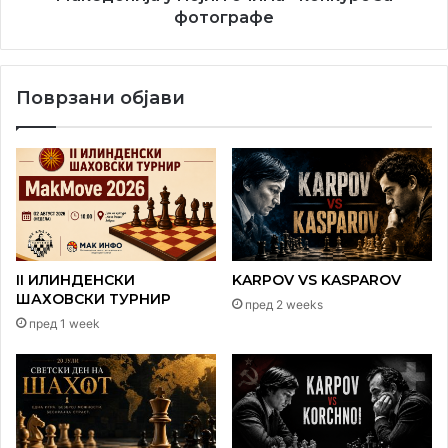
фотографе
Поврзани објави
II ИЛИНДЕНСКИ
KARPOV VS KASPAROV
ШАХОВСКИ ТУРНИР
пред 2 weeks
пред 1 week
СТАНДАРДНИТЕ ОЗНАКИ НА ШАХОВСКАТА ТАБЛА
Постојат различни системи за снимање на потезите и
се однесуваат на квадратите на шаховската табла, но