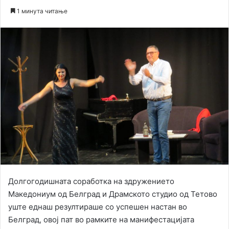
an
1 минута читање
email
Долгогодишната соработка на здружението
Македониум од Белград и Драмското студио од Тетово
уште еднаш резултираше со успешен настан во
Белград, овој пат во рамките на манифестацијата