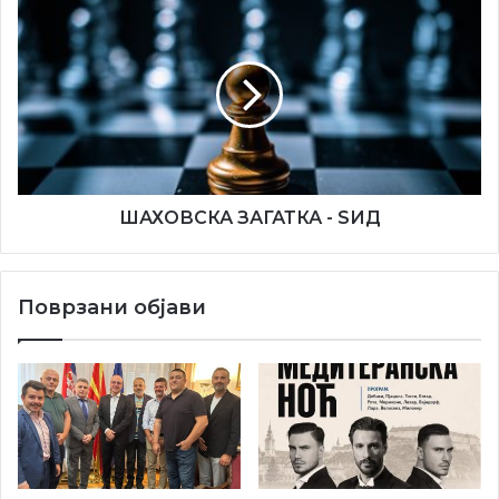
ШАХОВСКА
ЗАГАТКА
-
Пред почетокот на претставата, публиката ја поздрави
SИД
директорот на манифестацијата ,,Европска ноќ на
театарот“ Пеѓа Милојевиќ, кој им посака добредојде на
гостите од Тетово и го честита роденденот на
здружението ,,Македониум“. Вечерта ја посвети на
неодамна починатиот доајен на македонското
ШАХОВСКА ЗАГАТКА - SИД
глумиште Мето Јовановски, за кого е одржана и минута
молчење.
Поврзани објави