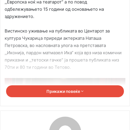
,,Европска ноќ на театарот“ а по повод
одбележувањето 15 години од основањето на
здружението.
Вистинско уживање на публиката во Центарот за
култура Чукарица приреди актерката Наташа
Петровска, во насловната улога на претставата
,,Иконија, пардон матмазел Ика“ која врз низа комични
приказни и ,,тетоски гачке” ја прошета публиката низ
70ти и 80 ти години во Тетово.
Прикажи повеќе