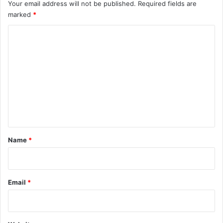
Your email address will not be published.
Required fields are
marked
*
C
o
m
m
e
n
t
*
Name
*
Email
*