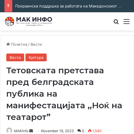
Покраинска поддршка за работата на Македонскиот национален совет: потпишан договор за суфинансирање на активностите
Преба
М
Почетна
/
Вести
Вести
Култура
Тетовската претстава
пред белградската
публика на
манифестацијата ,,Ноќ на
театарот”
Send
MAKInfo
November 19, 2023
0
1,540