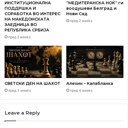
ИНСТИТУЦИОНАЛНА
“МЕДИТЕРАНСКА НОЌ“ ги
ПОДДРШКА И
воодушеви Белград и
СОРАБОТКА ВО ИНТЕРЕС
Нови Сад
НА МАКЕДОНСКАТА
пред 2 weeks
ЗАЕДНИЦА ВО
РЕПУБЛИКА СРБИЈА
пред 2 weeks
Традиционално дружење на здружението Македониум
и Драмското студио од Тетово
СВЕТСКИ ДЕН НА ШАХОТ
Алехин – Капабланка
пред 3 weeks
пред 4 weeks
Leave a Reply