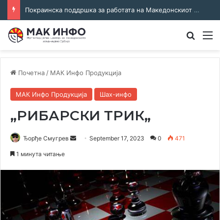
Соработка за јазикот и идентитетот: работна средба во Општина Пландиште
Преба
М
Почетна
/
МАК Инфо Продукција
МАК Инфо Продукција
Шах-инфо
„РИБАРСКИ ТРИК„
Send
Ђорђе Смугрев
September 17, 2023
0
471
an
1 минута читање
email