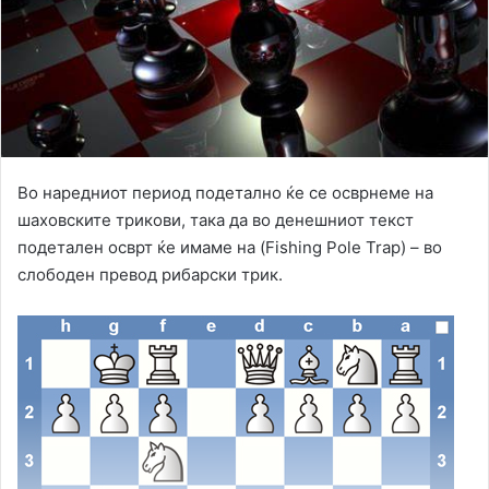
Во наредниот период подетално ќе се осврнеме на
шаховските трикови, така да во денешниот текст
подетален осврт ќе имаме на (Fishing Pole Trap) – во
слободен превод рибарски трик.