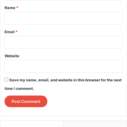
Во линкот се детално прикажани и варијантите.
*
Name
*
Email
*
Website
Save my name, email, and website in this browser for the next
time I comment.