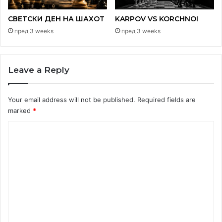
СВЕТСКИ ДЕН НА ШАХОТ
KARPOV VS KORCHNOI
пред 3 weeks
пред 3 weeks
Завршната позиција
Leave a Reply
Your email address will not be published.
Required fields are
marked
*
C
o
m
m
e
n
t