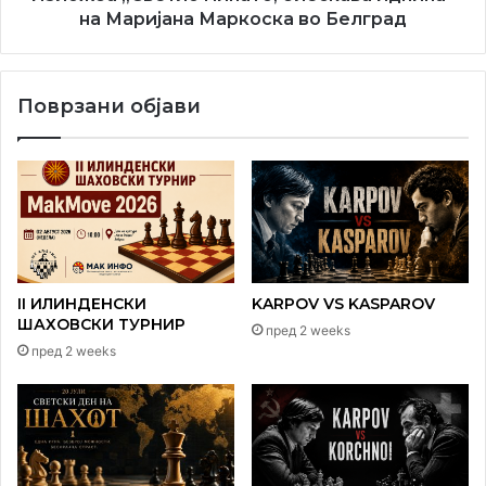
на Маријана Маркоска во Белград
евентуално жртвување на скокачот со многу лоша
позиција за понатамошно наствување партијата.
Поврзани објави
II ИЛИНДЕНСКИ
KARPOV VS KASPAROV
ШАХОВСКИ ТУРНИР
пред 2 weeks
пред 2 weeks