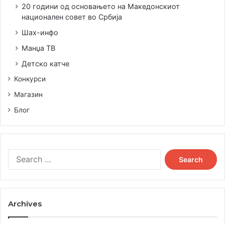
20 години од основањето на Македонскиот
Vosges Haut-Chocolat што беше прогласена за
една од
национален совет во Србија
10-те најдобри чоколади
во светот од National
Geographic;
Шах-инфо
Манџа ТВ
Детско катче
Конкурси
Магазин
Блог
Search
for:
Archives
– Мајк Зафировски од Форест Хилс, Илиноис, добитник