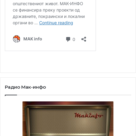
со Детроит Ред Вингс;
-Ендрју Пејков постариот, од Калифорнија ја основаше
Нијагара Ботлинг
доо во 1963 година, една од
најголемите приватни компании за флаширање вода во
САД. Преку програмата за стипендии, Ендрју Д. Пејкоф
постариот, додели над 1,5 милиони американски долари
на американските студенти и преку Niagara Cares,
достави милиони шишиња чиста вода како помош во
катастрофи во Тексас, Флорида, Порторико,
Девствените Острови и на Мексико Сити, како и
Радио Мак-инфо
обезбеди грант од 10 милиони долари за Хаиме Peykoff
Follicular Lymphoma Initiative за финансирање грантови
за истражување на фоликуларен лимфом, меѓународни
научни работилници и клинички награди;