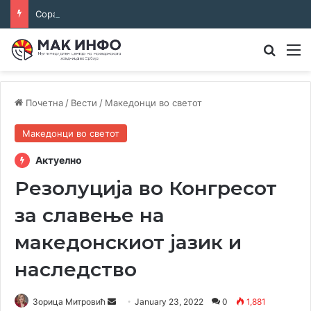
Соработка за јазикот и идентитетот: работна средба во Општина Пландиште
Преба
М
Почетна
/
Вести
/
Македонци во светот
Македонци во светот
Актуелно
Резолуција во Конгресот
за славење на
македонскиот јазик и
наследство
Send
Зорица Митровић
January 23, 2022
0
1,881