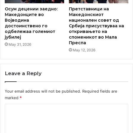
Осум децении заедно:
Претставници на
-Македонскиот Американец Стојан Христов, кој
Македонците во
Македонскиот
емигрирал во САД во 1911 година, бил американски
Војводина
национален совет од
достоинствено го
Србија присуствуваа на
автор, новинар, разузнавач од Втората светска војна и
одбележаа големиот
откривањето на
претставник на државата Вермонт (1961–1962),
сенатор
јубилеј
споменикот во Мала
(1963–1972) и ја напиша книгата „Ова е мојата земја“,
Преспа
May 31, 2026
која беше омилена на претседателот Френклин Д.
May 12, 2026
Рузвелт;
Leave a Reply
-Македонскиот Американец Мајкл Александар
(Лазароф) од Питсбург и Њујорк Сити беше познат
Your email address will not be published.
Required fields are
меѓународен адвокат кој служеше како правен
marked
*
советник на многу британски и ирски владини
организации и корпорации за што беше почестен од
C
нејзиното кралско височество кралицата Елизабета
o
Втора како
командант на Британската империја
.
m