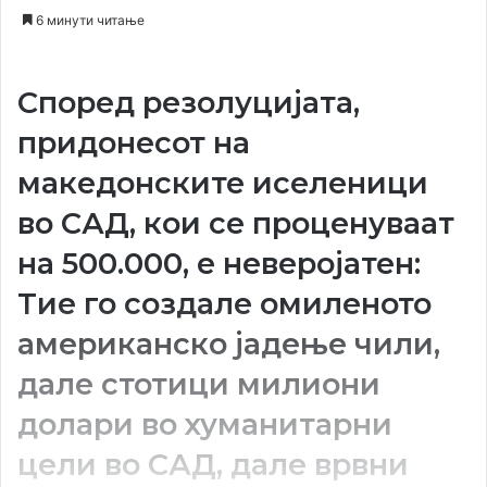
an
6 минути читање
email
Според резолуцијата,
придонесот на
македонските иселеници
во САД, кои се проценуваат
на 500.000, е неверојатен:
Тие го создале омиленото
американско јадење чили,
дале стотици милиони
долари во хуманитарни
цели во САД, дале врвни