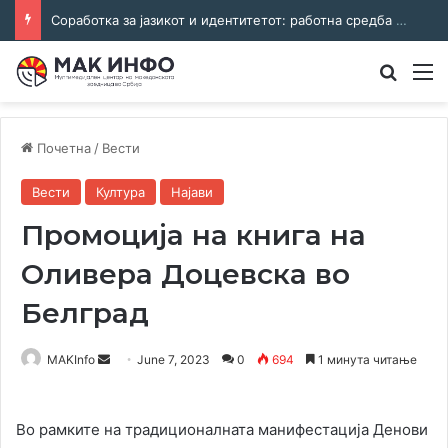
Соработка за јазикот и идентитетот: работна средба во Општина Пландиште
Преба
М
Почетна
/
Вести
Вести
Култура
Најави
Промоција на книга на
Оливера Доцевска во
Белград
Send
MAKInfo
June 7, 2023
0
694
1 минута читање
an
email
Во рамките на традиционалната манифестација Денови