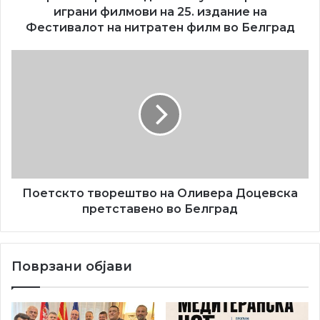
Алкалоид и Фудекс.
Фестивалот
играни филмови на 25. издание на
на
Фестивалот на нитратен филм во Белград
нитратен
филм
Поетскто
во
творештво
Белград
на
Оливера
Доцевска
претставено
во
Белград
Поетскто творештво на Оливера Доцевска
претставено во Белград
Поврзани објави