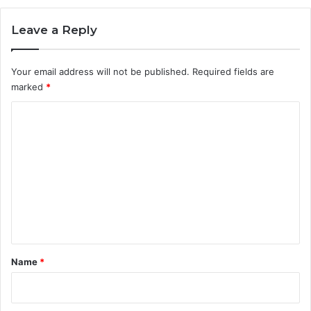
Leave a Reply
Your email address will not be published.
Required fields are
marked
*
C
o
m
m
e
n
t
*
Name
*