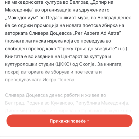
на македонската култура во Белград ,,Допир на
Македонија” во организација на здружението
,,Македониум” во Педагошкиот музеј во Белград денес
ќе се одржи промоција на новата поетска збирка на
авторката Оливера Доцевска „Per Aspera Ad Astra”
(позната латинска изрека која се преведува во
слободен превод како “Преку трње до ѕвездите” н.з.).
Книгата е во издание на Центарот за култура и
културолошки студии (ЦККС) од Скопје. За книгата,
покрај авторката ќе зборува и поетесата и
преведувачката Искра Пенева.
Оливера Доцевска денес работи и живее во
Белград. Родена во Куманово, Република Македонија.
Дипломирала и магистрирала на Правниот факултет во
Скопје при Универзитетот „Св. Кирил и Методиј“, а во
Прикажи повеќе
Скопје положува и правосуден испит и работи како
адвокат од 2008 до 2020 година. Од 2012 година член е