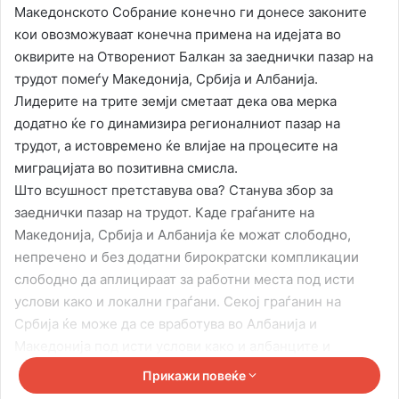
Македонското Собрание конечно ги донесе законите
кои овозможуваат конечна примена на идејата во
оквирите на Отворениот Балкан за заеднички пазар на
трудот помеѓу Македонија, Србија и Албанија.
Лидерите на трите земји сметаат дека ова мерка
додатно ќе го динамизира регионалниот пазар на
трудот, а истовремено ќе влијае на процесите на
миграцијата во позитивна смисла.
Што всушност претставува ова? Станува збор за
заеднички пазар на трудот. Каде граѓаните на
Македонија, Србија и Албанија ќе можат слободно,
непречено и без додатни бирократски компликации
слободно да аплицираат за работни места под исти
услови како и локални граѓани. Секој граѓанин на
Србија ќе може да се вработува во Албанија и
Македонија под исти услови како и албанците и
македонците, секој граѓанин на Македонија ќе може
Прикажи повеќе
под исти услови како србите и албанците да се