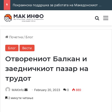
Покраинска поддршка за работата на Македонскиот национален совет: потпишан договор за суфинансирање на активностите
Преба
М
Почетна
/
Блог
Блог
Вести
Отворениот Балкан и
заедничкиот пазар на
трудот
Send
MAKInfo
February 20, 2023
0
889
an
2 минути читање
email