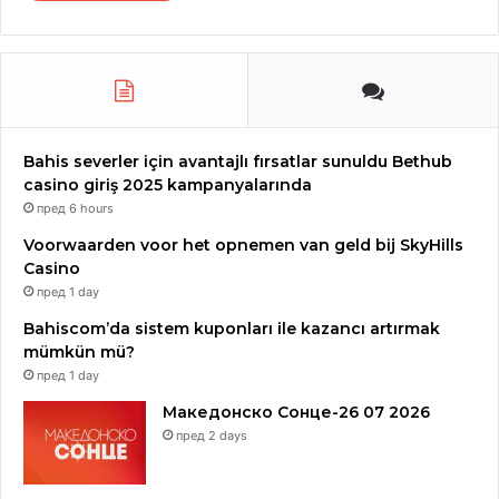
Bahis severler için avantajlı fırsatlar sunuldu Bethub
casino giriş 2025 kampanyalarında
пред 6 hours
Voorwaarden voor het opnemen van geld bij SkyHills
Casino
пред 1 day
Bahiscom’da sistem kuponları ile kazancı artırmak
mümkün mü?
пред 1 day
Македонско Сонце-26 07 2026
пред 2 days