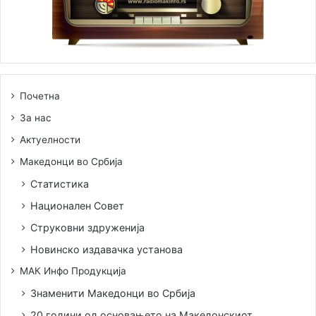
Почетна
За нас
Актуелности
Македонци во Србија
Статистика
Национален Совет
Струковни здруженија
Новинско издавачка установа
МАК Инфо Продукција
Знаменити Македонци во Србија
20 години од основањето на Македонскиот