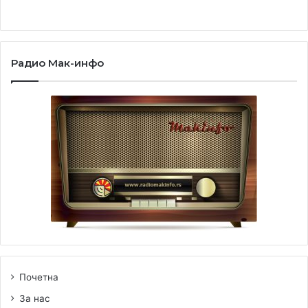
Радио Мак-инфо
Виктор Филиповски, тапан
Во последните неколку години Виктор Филиповски
станува еден од најангажираните тапанари на
македонската џез сцена. Настапува на голем број
студиски снимања, концерти, како и на многу
престижни фестивали и клубови во Европа, Америка и
Азија. Од 2018ма година работи како професор на Џез
академијата на Универзитетот Гоце Делчев, Штип,
отсек тапани. Виктор станува член на бендот Васил
Хаџиманов во 2020 година.
Почетна
За нас