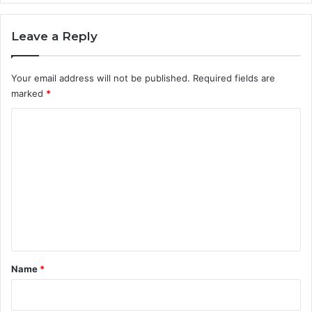
Leave a Reply
Your email address will not be published.
Required fields are
marked
*
C
o
m
m
e
n
t
*
Name
*
Со раѓањето во Башкирија Олег Киреев беше