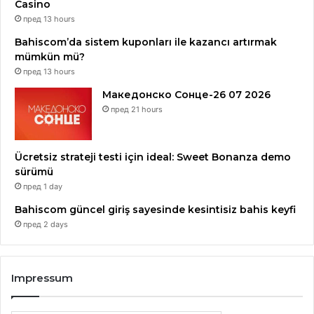
Casino
пред 13 hours
Bahiscom’da sistem kuponları ile kazancı artırmak
mümkün mü?
пред 13 hours
Македонско Сонце-26 07 2026
пред 21 hours
Ücretsiz strateji testi için ideal: Sweet Bonanza demo
sürümü
пред 1 day
Bahiscom güncel giriş sayesinde kesintisiz bahis keyfi
Васил Хаџиманов, пијанист, композитор, аранжер,
пред 2 days
педагог, композитор на филмска музика за
документарци, играни филмови и телевизиски
серии
Impressum
Гените на предците, чувари и интерпретатори на