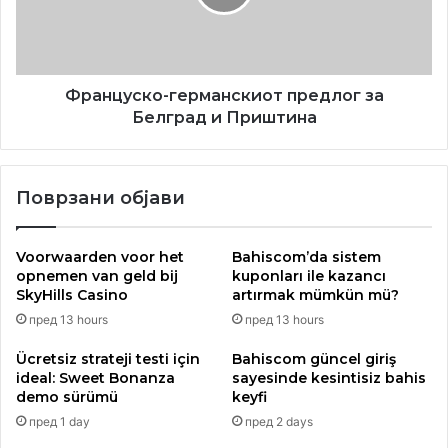
и
Автентичното мајсторство и талентот на
Приштина
двајцата музичари беше раскошно
представено пред публиката како круна на
Француско-германскиот предлог за
симбиоза за музичките хедонисти!
Белград и Приштина
Поврзани објави
Voorwaarden voor het
Bahiscom’da sistem
opnemen van geld bij
kuponları ile kazancı
SkyHills Casino
artırmak mümkün mü?
пред 13 hours
пред 13 hours
Ücretsiz strateji testi için
Bahiscom güncel giriş
ideal: Sweet Bonanza
sayesinde kesintisiz bahis
demo sürümü
keyfi
пред 1 day
пред 2 days