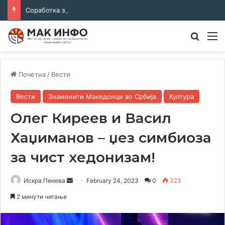
Соработка за јазикот и идентитетот: работна средба во Општина Пландиште
Преба
М
Почетна
/
Вести
Вести
Знаменити Македонци во Србија
Култура
Олег Киреев и Васил
Хаџиманов – џез симбиоза
за чист хедонизам!
Send
Искра Пенева
February 24, 2023
0
323
an
2 минути читање
email