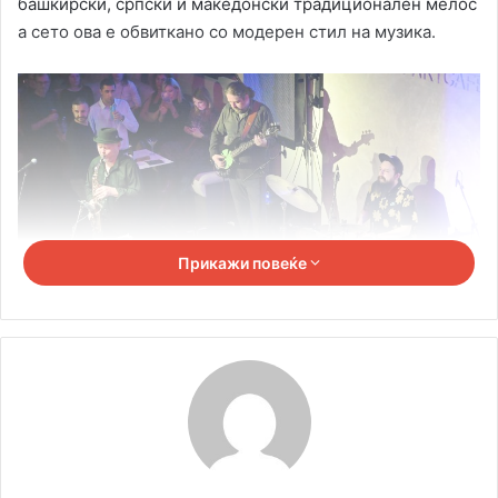
башкирски, српски и македонски традиционален мелос
а сето ова е обвиткано со модерен стил на музика.
Прикажи повеќе
Васил Хаџиманов и Олег Киреев пред две години
започнаа соработка, истражувајќи го спојот на
традиционалната музика со западниот, модерен, стил
на музика која што резултираше со создавање на