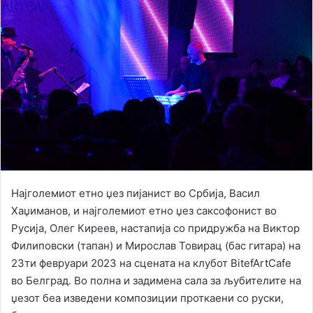
Најголемиот етно џез пијанист во Србија, Васил
Хаџиманов, и најголемиот етно џез саксофонист во
Русија, Олег Киреев, настапија со придружба на Виктор
Филиповски (тапан) и Мирослав Товирац (бас гитара) на
23ти февруари 2023 на сцената на клубот BitefArtCafe
во Белград. Во полна и задимена сала за љубителите на
џезот беа изведени композиции проткаени со руски,