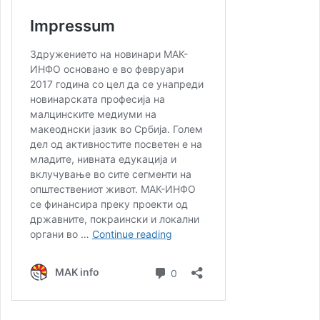
традицијата, кои ги обележаа музичките простори на
Балканот задолжително се вплеткани во личноста на
Васил Хаџиманов. Богатото искуство на фолклорот и
пораката на претходниците, Хаџиманов ги преобликува
во автентичен музички исказ со кои публиката секогаш
ја изненадува со нови композиции во џез музичката
линијата во кои се скрени етно мелодиите.
Сите албуми и музиката на Васил Хаџиманов се
прогласени за уметнички дела од културно значење за
Србија.