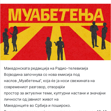
Македонската редакција на Радио-телевизија
Војводина започнува со нова емисија под
наслов „Муабетења“, која ќе ја носи свежината на
современиот разговор, отворајќи
простор за актуелни теми, културни настани и значајни
личности од јавниот живот на
Македонците во Србија и пошироко.