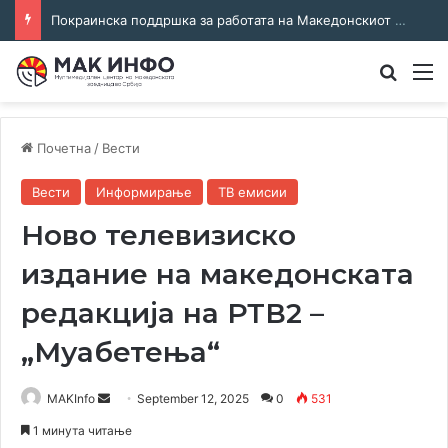
Покраинска поддршка за работата на Македонскиот национален совет: потпишан договор за суфинансирање на активностите
Преба
М
Почетна
/
Вести
Вести
Информирање
ТВ емисии
Ново телевизиско
издание на македонската
редакција на РТВ2 –
„Муабетења“
Send
MAKInfo
September 12, 2025
0
531
an
1 минута читање
email