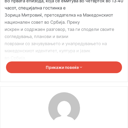
Во првата епизода, која се емитува во четврток во 13:40
часот, специјална гостинка e
Зорица Митровиќ, претседателка на Македонскиот
национален совет во Србија. Преку
искрен и содржаен разговор, таа ги сподели своите
согледувања, планови и визии
поврзани со зачувувањето и унапредувањето на
македонскиот идентитет, култура и јазик
во Србија.
Прикажи повеќе