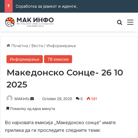
Соработка за јазикот и идентитетот: работна средба во Општина Пландиште
Преба
М
Почетна
/
Вести
/
Информирање
Информирање
ТВ емисии
Македонско Сонце- 26 10
2025
Send
MAKInfo
October 29, 2025
0
581
an
Помалку од една минута
email
Во најновата емисија ,,Македонско сонце” имате
прилика да ги проследите следните теми: