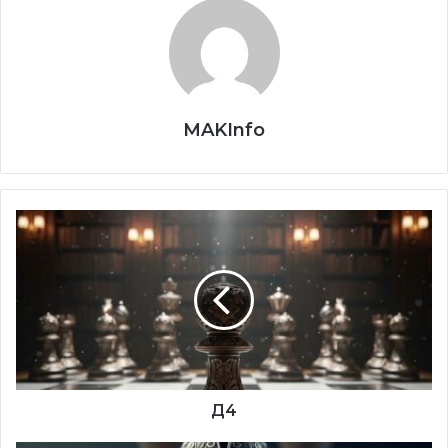
Eмисијата се емитува премиерно секоја недела со
почеток во 18:00 часот на Втората програма на РТВ
Војводина. Уредник на емисијата е Златко Јанкуловски.
MAKInfo
Д4
Д4