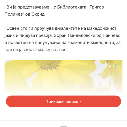
-Ви ја представуваме НУ Библиотеката ,,Григор
Прличев“ од Охрид
-Освен сто ги проучува дијалектите на македонскиот
јазик и пишува поезија, Зоран Пандиловски од Панчево
е посветен на проучување на знаменити македонци, за
кои ви јавноста малку се знае
Прикажи повеќе