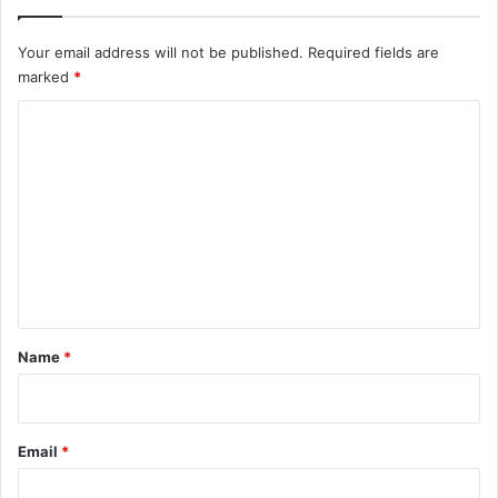
Your email address will not be published.
Required fields are
marked
*
C
o
m
m
e
n
t
*
Name
*
Email
*