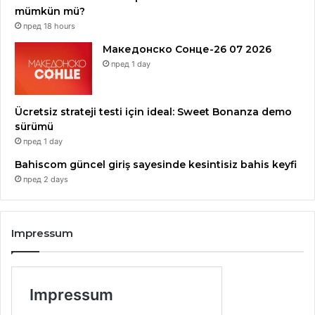
mümkün mü?
пред 18 hours
Македонско Сонце-26 07 2026
пред 1 day
Ücretsiz strateji testi için ideal: Sweet Bonanza demo
sürümü
пред 1 day
Bahiscom güncel giriş sayesinde kesintisiz bahis keyfi
пред 2 days
Impressum