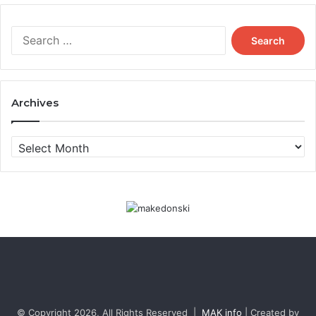
Search
for:
Archives
Archives
© Copyright 2026, All Rights Reserved |
MAK info
| Created by