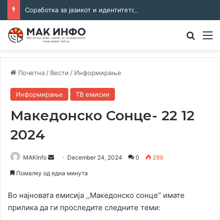
Соработка за јазикот и идентитетот: работна средба во Општина Пландиште
Преба
М
Почетна
/
Вести
/
Информирање
Информирање
ТВ емисии
Македонско Сонце- 22 12
2024
Send
MAKInfo
December 24, 2024
0
289
an
Помалку од една минута
email
Во најновата емисија ,,Македонско сонце” имате
прилика да ги проследите следните теми: