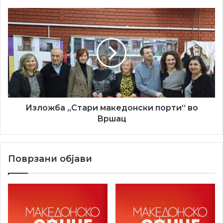
Изложба
„Стари
македонски
порти“
во
Вршац
Изложба „Стари македонски порти“ во
Вршац
Поврзани објави