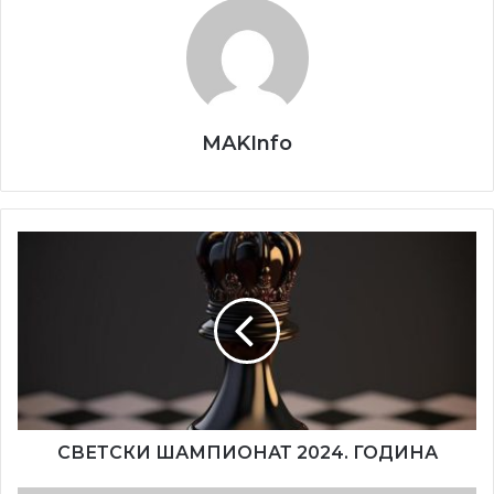
Eмисијата се емитува премиерно секоја недела со
почеток во 18:00 часот на Втората програма на РТВ
Војводина. Уредник на емисијата е Златко Јанкуловски.
MAKInfo
СВЕТСКИ
ШАМПИОНАТ
2024.
ГОДИНА
СВЕТСКИ ШАМПИОНАТ 2024. ГОДИНА