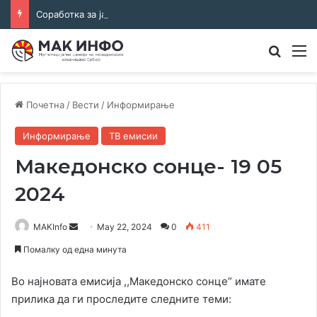
Соработка за јазикот и идентитетот: работна средба во Општина Пландиште
Преба
М
Почетна
/
Вести
/
Информирање
Информирање
ТВ емисии
Македонско сонце- 19 05
2024
Send
MAKInfo
May 22, 2024
0
411
an
Помалку од една минута
email
Во најновата емисија ,,Македонско сонце” имате
прилика да ги проследите следните теми: