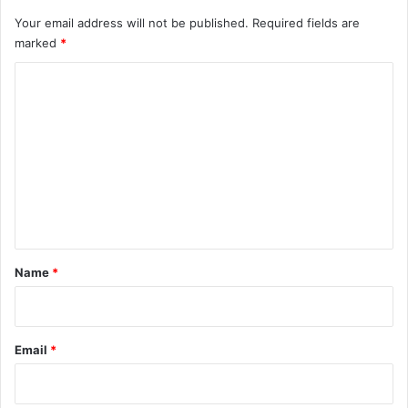
Your email address will not be published.
Required fields are
marked
*
C
o
m
m
e
n
t
*
Name
*
Email
*