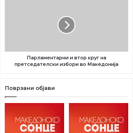
Парламентарни
и
втор
круг
на
претседателски
избори
во
Македонија
Парламентарни и втор круг на
претседателски избори во Македонија
Поврзани објави