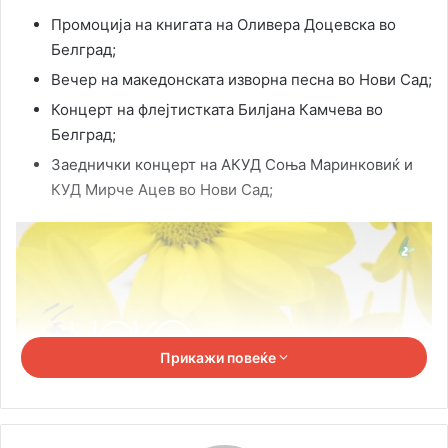
Промоција на книгата на Оливера Доцевска во
Белград;
Вечер на македонската изворна песна во Нови Сад;
Концерт на флејтистката Билјана Камчева во
Белград;
Заеднички концерт на АКУД Соња Маринковиќ и
КУД Мирче Ацев во Нови Сад;
Прикажи повеќе