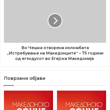
Во
Чешка
отворена
изложбата
„Истребување
на
Македонците“
–
75
години
Во Чешка отворена изложбата
од
„Истребување на Македонците“ – 75 години
егзодусот
од егзодусот во Егејска Македонија
во
Егејска
Македонија
Поврзани објави