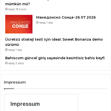
mümkün mü?
пред 18 hours
Македонско Сонце-26 07 2026
пред 1 day
Ücretsiz strateji testi için ideal: Sweet Bonanza demo
sürümü
пред 1 day
Bahiscom güncel giriş sayesinde kesintisiz bahis keyfi
пред 2 days
Impressum