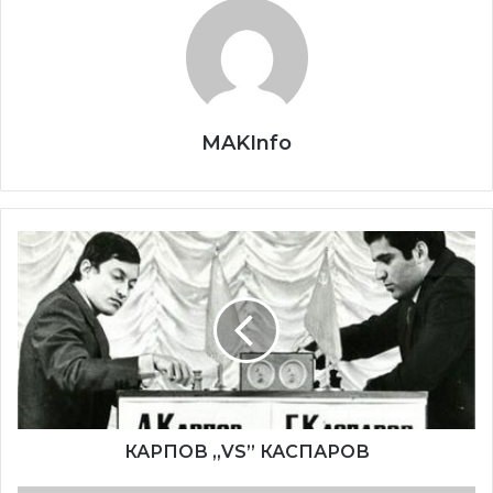
Eмисијата се емитува премиерно секоја недела со
почеток во 18:00 часот на Втората програма на РТВ
Војводина. Уредник на емисијата е Златко Јанкуловски.
MAKInfo
КАРПОВ
„VS”
КАСПАРОВ
КАРПОВ „VS” КАСПАРОВ