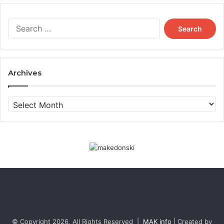
Search
for:
Archives
Archives
© Copyright 2026, All Rights Reserved |
MAK info
| Created by