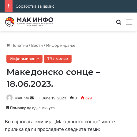
Соработка за јазикот и идентитетот: работна средба во Општина Пландиште
Преба
М
Почетна
/
Вести
/
Информирање
Информирање
ТВ емисии
Македонско сонце –
18.06.2023.
Send
MAKInfo
June 19, 2023
0
629
an
Помалку од една минута
email
Во најновата емисија ,,Македонско сонце” имате
прилика да ги проследите следните теми: