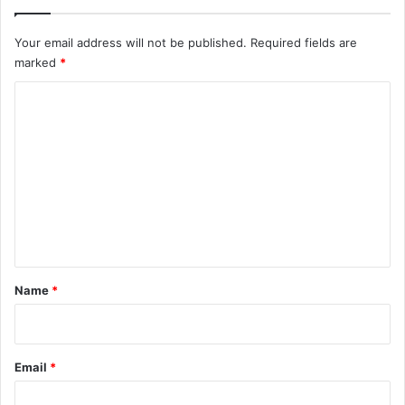
Your email address will not be published.
Required fields are
marked
*
C
o
m
m
e
n
t
*
Name
*
Email
*