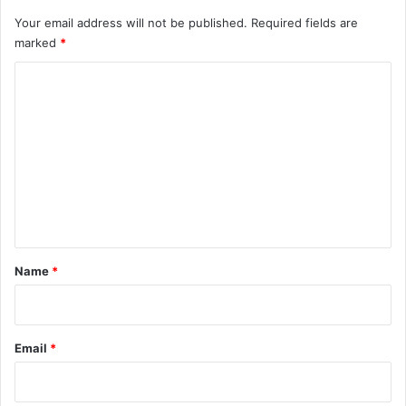
Your email address will not be published.
Required fields are
marked
*
C
o
m
m
e
n
t
*
Name
*
Email
*