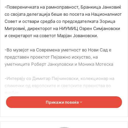
-Повереничката на рамноправност, Бранкица Јанковиќ
со својата делегација беше во посета на Националниот
Совет и оствари средба со председателката Зорица
Митровиќ, директорот на НИУМИЦ Озрен Симјановски
и секретарот на советот Марјан Јовановски.
-Во музејот на Современа уметност во Нови Сад е
представен проектот Пејзажно искуство, на
уметниците Роберт Јанкуловски и Моника Мотеска
-Интервју со Димитар Пејчиновски, колекционар на
сликички од европските и светските првенства во
фудбал
Прикажи повеќе