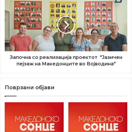
Започна
со
реализација
проектот "Јазичен
пејзаж
на
Македонците
во
Војводина"
Започна со реализација проектот "Јазичен
пејзаж на Македонците во Војводина"
Поврзани објави