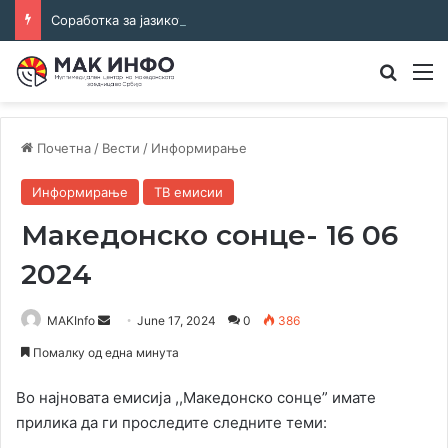
Соработка за јазикот и идентитетот: работна средба во Општина Пландиште
Преба
М
Почетна
/
Вести
/
Информирање
Информирање
ТВ емисии
Македонско сонце- 16 06
2024
Send
MAKInfo
June 17, 2024
0
386
an
Помалку од една минута
email
Во најновата емисија ,,Македонско сонце” имате
прилика да ги проследите следните теми: