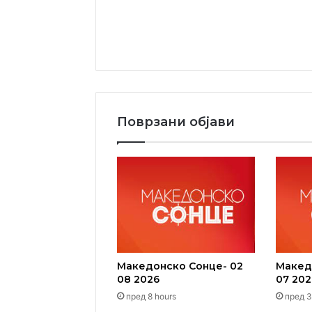
Поврзани објави
Македонско Сонце- 02
Макед
08 2026
07 202
пред 8 hours
пред 3