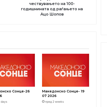
100-
чествувањето на 100-
годишнината
годишнината од раѓањето на
од
Ацо Шопов
раѓањето
на
Ацо
Шопов
онско Сонце-26
Македонско Сонце- 19
6
07 2026
 days
пред 2 weeks