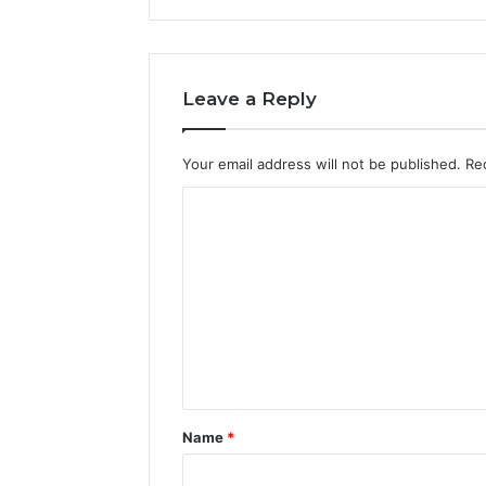
Leave a Reply
Your email address will not be published.
Re
C
o
m
m
e
n
t
*
Name
*