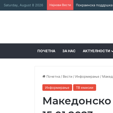
Saturday, August 8 2026
Најнови Вести
ПОЧЕТНА
ЗА НАС
АКТУЕЛНОСТИ
Почетна
/
Вести
/
Информирање
/
Македо
Информирање
ТВ емисии
Македонско 