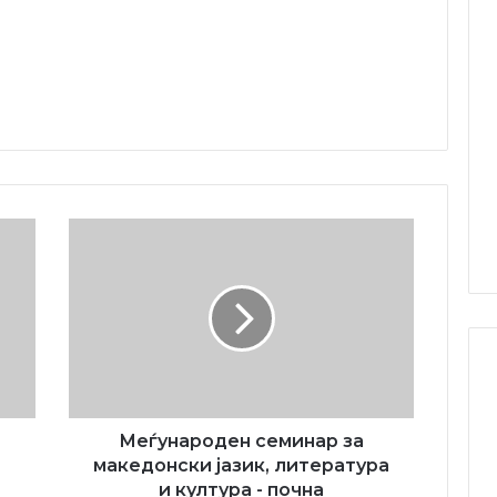
Меѓународен
семинар
за
македонски
јазик,
литература
и
култура
-
почна
Меѓународен семинар за
чествувањето
македонски јазик, литература
на
и култура - почна