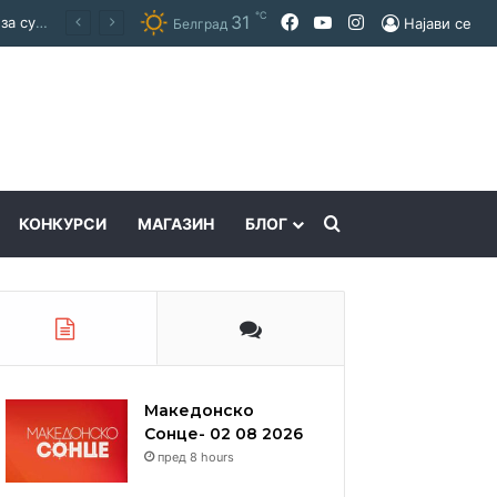
℃
Facebook
YouTube
Instagram
31
Покраинска поддршка за работата на Македонскиот национален совет: потпишан договор за суфинансирање на активностите
Најави се
Белград
Пребарајте
КОНКУРСИ
МАГАЗИН
БЛОГ
Македонско
Сонце- 02 08 2026
пред 8 hours