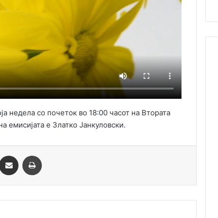
а недела со почеток во 18:00 часот на Втората
на емисијата е Златко Јанкуловски.
essenger
Сподели преку Емаил
Одпечати