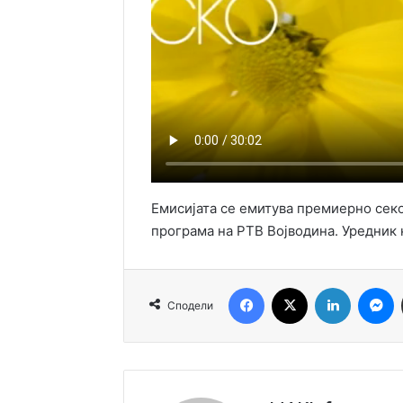
Емисијата се емитува премиерно секој
програма на РТВ Војводина. Уредник 
Facebook
X
LinkedIn
M
Сподели