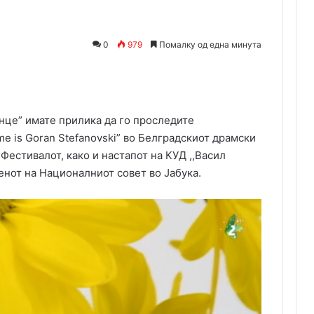
0
979
Помалку од една минута
Одпечати
онце” имате прилика да го проследите
e is Goran Stefanovski” во Белградскиот драмски
 Фестивалот, како и настапот на КУД ,,Васил
нот на Националниот совет во Јабука.