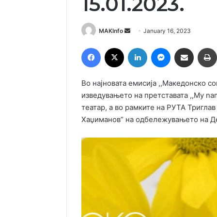
15.01.2023.
Send
MAKInfo
January 16, 2023
an
Facebook
X
LinkedIn
Messenger
Сподели преку Емаил
email
Во најновата емисија ,,Македонско с
изведувањето на претставата ,,My nam
театар, а во рамките на РУТА Триглав
Хаџиманов” на одбележувањето на Де