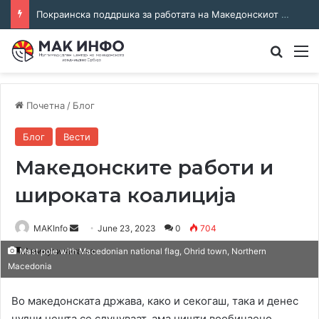
Соработка за јазикот и идентитетот: работна средба во Општина Пландиште
Преба
М
Почетна
/
Блог
Блог
Вести
Македонските работи и
широката коалиција
Send
MAKInfo
June 23, 2023
0
704
an
2 минути читање
Mast pole with Macedonian national flag, Ohrid town, Northern
email
Macedonia
Во македонската држава, како и секогаш, така и денес
чудни нешта се случуваат, ама ништи вообичаено,