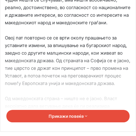
реално, достоинствено, во согласност со националните
и државните интереси, во согласност со интересите на
македонскиот народ и македонските граѓани.
Овој пат повторно се се врти околу прашањето за
уставните измени, за впишување на бугарскиот народ,
заедно со другите малцински народи, кои живеат во
македонската држава. Од страната на Софија се е јасно,
тие цврсто се држат кон принципот – прво промена на
Уставот, а потоа почеток на преговарачкиот процес
помеѓу Европската унија и македонската држава.
Од македонската страна – ништо не е јасно. Власт
веројатно дала ветување дека ќе ги реализира
уставните промени. Опозицијата, од друга страна,
Прикажи повеќе
кокетира. Прво одбиваа било каква промена на Уставот
од аспект на бугарско условување, потоа бараа