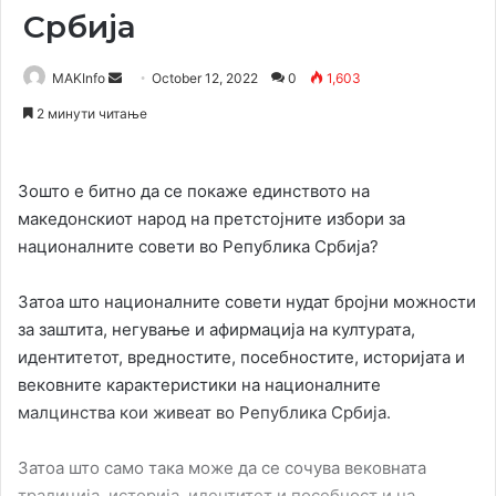
Србија
Send
MAKInfo
October 12, 2022
0
1,603
an
2 минути читање
email
Зошто е битно да се покаже единството на
македонскиот народ на претстојните избори за
националните совети во Република Србија?
Затоа што националните совети нудат бројни можности
за заштита, негување и афирмација на културата,
идентитетот, вредностите, посебностите, историјата и
вековните карактеристики на националните
малцинства кои живеат во Република Србија.
Затоа што само така може да се сочува вековната
традиција, историја, идентитет и посебност и на