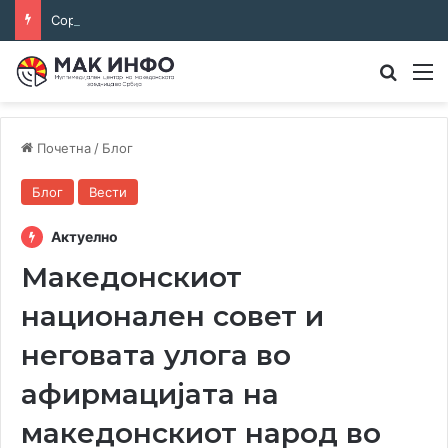
Соработка за јазикот и идентитетот: работна средба во Општина Пландиште
Преба
М
Почетна
/
Блог
Блог
Вести
Актуелно
Македонскиот
национален совет и
неговата улога во
афирмацијата на
македонскиот народ во