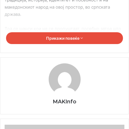
македонскиот народ на овој простор, во српската
држава.
Тоа се шанси кои не се пропуштаат, посебно затоа што
македонскиот народ единствено во Република Србија
Прикажи повеќе
ја има ретката прилика да каже кој е, што е и што го
сочинува тоа што е посебен.
И можеби не е во духот на демократската традиција тоа
што се настапува само со една листа, само со една
политичка опција, ама подобро така, заедно и
сплотени, отколку поделени и непријателски
настроени. Политичката традиција на целиот Балкан е
таква, не постои конкуренција, туку непријателства. Па
MAKInfo
така и кај Македонците, да беа повеќе од една листа,
немаше да се обединат околу тоа што ги соединува,
туку ќе отворија нови непријателски фронтови, само со
Македонско