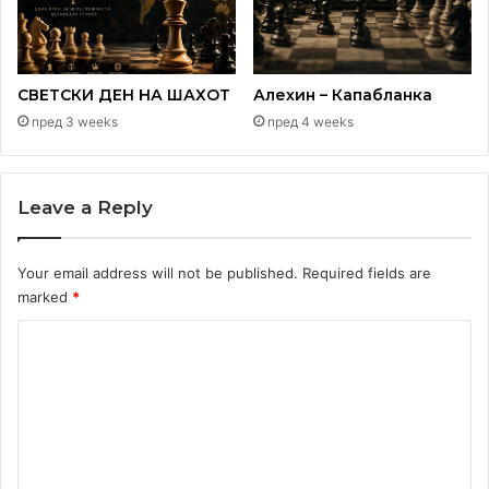
СВЕТСКИ ДЕН НА ШАХОТ
Алехин – Капабланка
пред 3 weeks
пред 4 weeks
Leave a Reply
Your email address will not be published.
Required fields are
marked
*
C
o
m
m
e