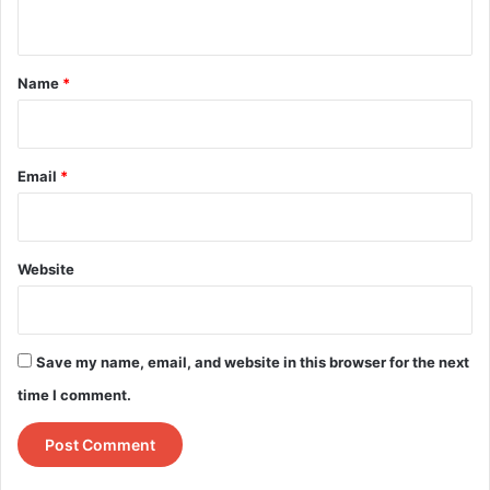
n
t
*
Name
*
Email
*
Website
Save my name, email, and website in this browser for the next
time I comment.