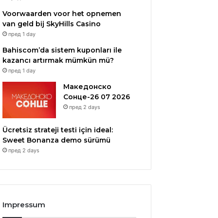
Voorwaarden voor het opnemen
van geld bij SkyHills Casino
пред 1 day
Bahiscom’da sistem kuponları ile
kazancı artırmak mümkün mü?
пред 1 day
Македонско
Сонце-26 07 2026
пред 2 days
Ücretsiz strateji testi için ideal:
Sweet Bonanza demo sürümü
пред 2 days
Impressum