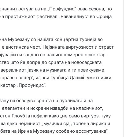
онални гостувања на „Профундис“ оваа сезона, по
на престижниот фестивал „Раванелиус“ во Србија
рина Мурезану со нашата концертна турнеја во
, е вистинска чест. Нејзината виртуозност и страст
ојувајќи ги заедно со нашиот камерен оркестар
тво што ќе допре до срцата на новосадската
верзалниот јазик на музиката и ги повикуваме
боравна вечер“, изјави Ѓурѓица Дашиќ, уметнички
кестар „Профундис“.
ну ги освојува срцата на публиката и на
, елегантни и искрени изведби на класичниот,
тон Глоуб ја пофали како „не само виртуоз, туку
ша дека нејзиниот „музички сјај, топена лирика и
дбата на Ирина Мурезану особено восхитувачка“.