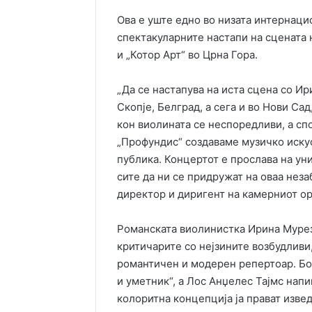
Ова е уште едно во низата интернаци
спектакуларните настапи на сцената 
и „Котор Арт“ во Црна Гора.
„Да се настапува на иста сцена со И
Скопје, Белград, а сега и во Нови Сад
кон виолината се неспоредливи, а сп
„Профундис“ создаваме музичко искус
публика. Концертот е прослава на уни
сите да ни се придружат на оваа неза
директор и диригент на камерниот ор
Романската виолинистка Ирина Муреза
критичарите со нејзините возбудливи
романтичен и модерен репертоар. Бос
и уметник“, а Лос Анџелес Тајмс напи
колоритна концепција ја прават изве