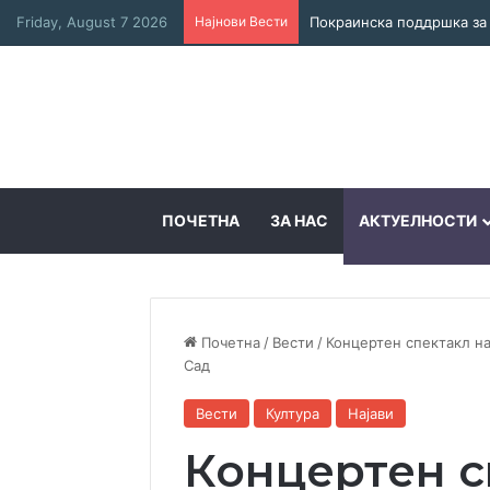
Friday, August 7 2026
Најнови Вести
ПОЧЕТНА
ЗА НАС
АКТУЕЛНОСТИ
Почетна
/
Вести
/
Концертен спектакл н
Сад
Вести
Култура
Најави
Концертен с