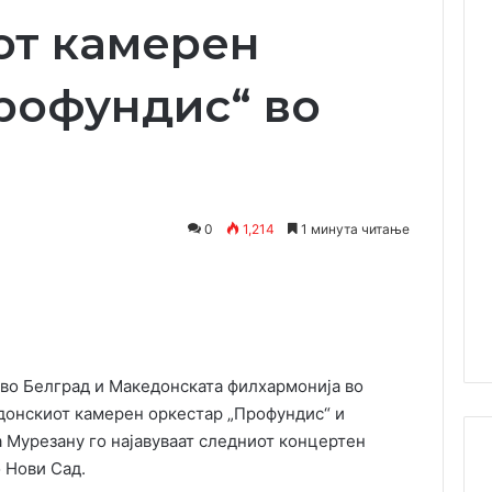
от камерен
рофундис“ во
0
1,214
1 минута читање
Одпечати
 во Белград и Македонската филхармонија во
едонскиот камерен оркестар „Профундис“ и
 Мурезану го најавуваат следниот концертен
о Нови Сад.