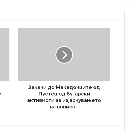
Закани
до
Македонците
од
Пустец
од
бугарски
активисти
за
изјаснувањето
А
Закани до Македонците од
на
О
Пустец од бугарски
пописот
активисти за изјаснувањето
на пописот