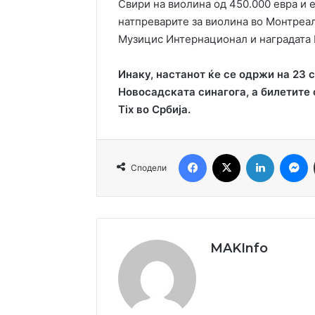
Свири на виолина од 450.000 евра и е
натпреварите за виолина во Монтреа
Музицис Интернационал и наградата 
Инаку, настанот ќе се одржи на 23 с
Новосадската синагога, а билетите
Tix во Србија.
Facebook
X
LinkedIn
M
Сподели
MAKInfo