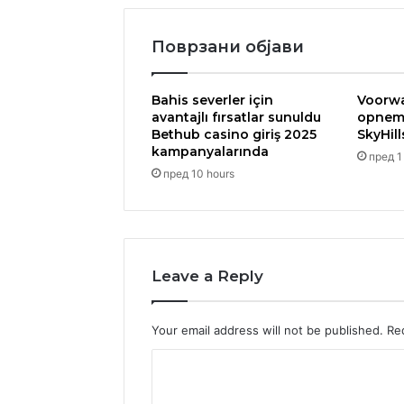
Поврзани објави
Bahis severler için
Voorwa
avantajlı fırsatlar sunuldu
opneme
Bethub casino giriş 2025
SkyHil
kampanyalarında
пред 1
пред 10 hours
Leave a Reply
Your email address will not be published.
Re
C
o