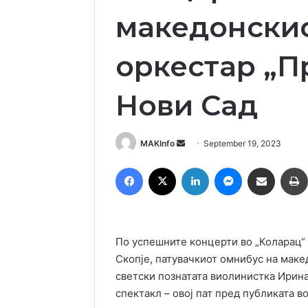
македонски
оркестар „П
Нови Сад
Send
MAKInfo
September 19, 2023
an
Facebook
X
LinkedIn
Messenger
Сподели преку Емаил
email
По успешните концерти во „Коларац“
Скопје, патувачкиот омнибус на мак
светски познатата виолинистка Ирина
спектакл – овој пат пред публиката в