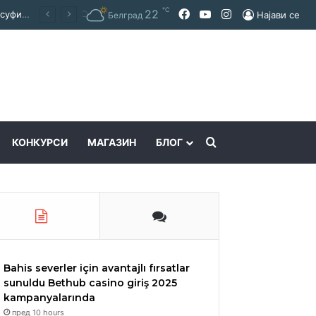
℃
Facebook
YouTube
Instagram
22
Покраинска поддршка за работата на Македонскиот национален совет: потпишан договор за суфинансирање на активностите
Најави се
Белград
Пребарајте
КОНКУРСИ
МАГАЗИН
БЛОГ
Bahis severler için avantajlı fırsatlar
sunuldu Bethub casino giriş 2025
kampanyalarında
пред 10 hours