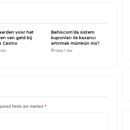
arden voor het
Bahiscom’da sistem
n van geld bij
kuponları ile kazancı
ls Casino
artırmak mümkün mü?
 day
пред 1 day
quired fields are marked
*