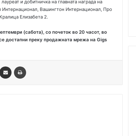
 лауреат и добитничка на главната награда на
л Интернационал, Вашингтон Интернационал, Про
Кралица Елизабета 2.
ептември (сабота), со почеток во 20 часот, во
 се достапни преку продажната мрежа на Gigs
essenger
Сподели преку Емаил
Одпечати