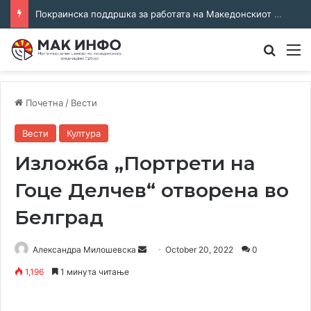
Покраинска поддршка за работата на Македонскиот национален совет: потпишан договор за суфинансирање на активностите
Преба
М
Почетна
/
Вести
Вести
Култура
Изложба „Портрети на
Гоце Делчев“ отворена во
Белград
Send
Александра Милошевска
October 20, 2022
0
an
1,196
1 минута читање
email