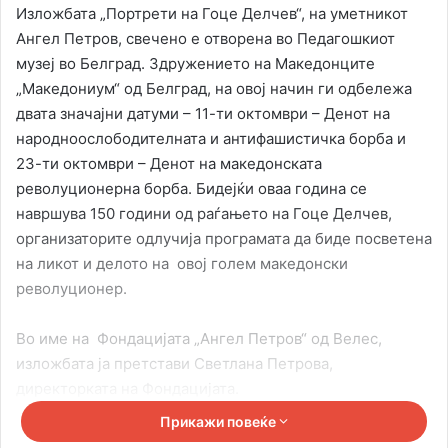
Изложбата „Портрети на Гоце Делчев“, на уметникот
Ангел Петров, свечено е отворена во Педагошкиот
музеј во Белград. Здружението на Македонците
„Македониум“ од Белград, на овој начин ги одбележа
двата значајни датуми – 11-ти октомври – Денот на
народноослободителната и антифашистичка борба и
23-ти октомври – Денот на македонската
револуционерна борба. Бидејќи оваа година се
навршува 150 години од раѓањето на Гоце Делчев,
организаторите одлучиjа програмата да биде посветена
на ликот и делото на овој голем македонски
револуционер.
Во име на Фондацијата „Ангел Петров“ од Велес,
изложбата ја претстави Светлана Петрова,
директорката на Фондацијата.
Прикажи повеќе
– Гоце Делчев е во Белград, меѓу нашите Македонци.