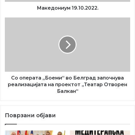
Тодороска, од Институтот за национална историја во
Македониум 19.10.2022.
Скопје, која што одржа пригодно предавање во рамките
на програмата.
Со
операта
„Боеми“
во
Белград
започнува
реализацијата
на
проектот
„Театар
Со операта „Боеми“ во Белград започнува
Отворен
реализацијата на проектот „Театар Отворен
Балкан“
Балкан“
Поврзани објави
Посетителите имаа можност да слушнат интересни