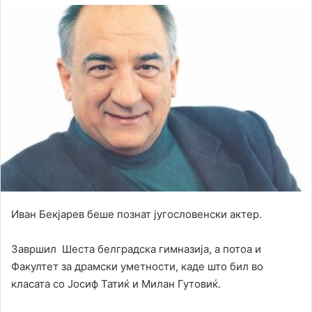
Иван Бекјарев беше познат југословенски актер.
Завршил Шеста белградска гимназија, а потоа и
Факултет за драмски уметности, каде што бил во
класата со Јосиф Татиќ и Милан Гутовиќ.