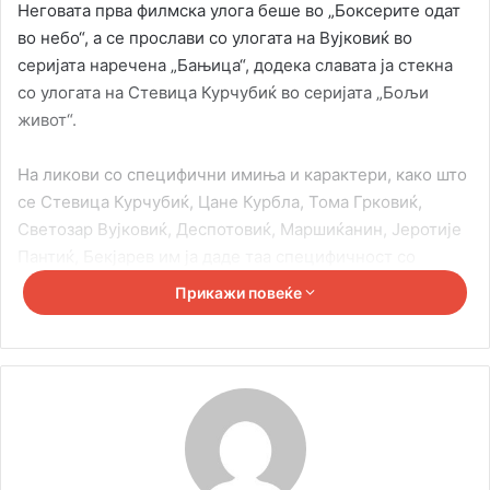
Неговата прва филмска улога беше во „Боксерите одат
во небо“, а се прослави со улогата на Вујковиќ во
серијата наречена „Бањица“, додека славата ја стекна
со улогата на Стевица Курчубиќ во серијата „Бољи
живот“.
На ликови со специфични имиња и карактери, како што
се Стевица Курчубиќ, Цане Курбла, Тома Грковиќ,
Светозар Вујковиќ, Деспотовиќ, Маршиќанин, Јеротије
Пантиќ, Бекјарев им ја даде таа специфичност со
својата особеност.
Прикажи повеќе
Во театарот одиграл повеќе од 150 улоги, од кои околу
60 во Југословенскиот драмски театар. Како гостин
играше главни улоги во други белградски театри, како и
во повеќе театри во Србија.
Снимил над 50 филмови во поранешна СФРЈ, Србија,