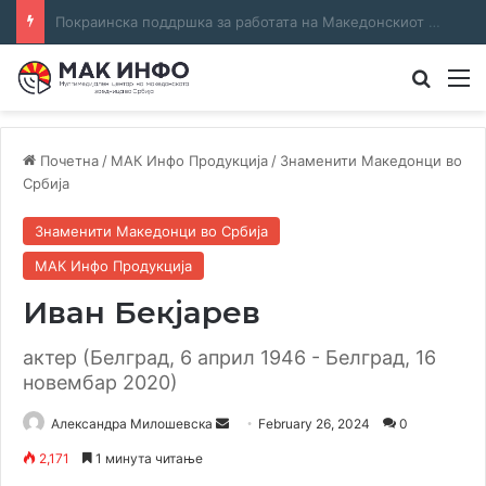
Соработка за јазикот и идентитетот: работна средба во Општина Пландиште
Преба
М
Почетна
/
МАК Инфо Продукција
/
Знаменити Македонци во
Србија
Знаменити Македонци во Србија
МАК Инфо Продукција
Иван Бекјарев
актер (Белград, 6 април 1946 - Белград, 16
новембар 2020)
Send
Александра Милошевска
February 26, 2024
0
an
2,171
1 минута читање
email