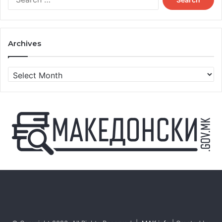
for:
Archives
Archives