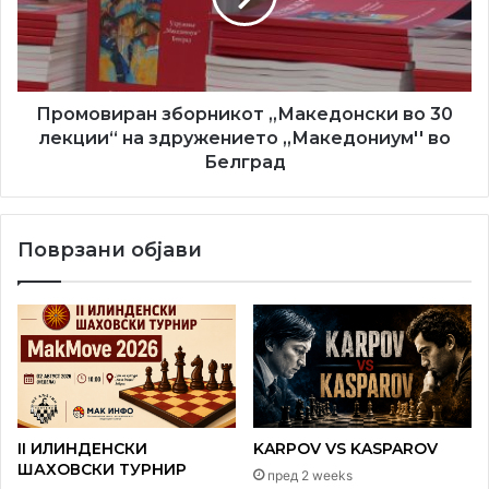
лекции“
на
здружението
,,Македониум''
во
Промовиран зборникот „Македонски во 30
Белград
лекции“ на здружението ,,Македониум'' во
Белград
Поврзани објави
II ИЛИНДЕНСКИ
KARPOV VS KASPAROV
ШАХОВСКИ ТУРНИР
пред 2 weeks