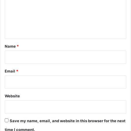
m
m
e
n
t
*
Name
*
Email
*
Website
Save my name, email, and website in this browser for the next
time I comment.