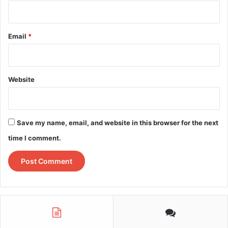
Email
*
„Германска вилушка„ – нападнати се и кралот,
Website
кралицата, топот и ловецот.
Save my name, email, and website in this browser for the next
time I comment.