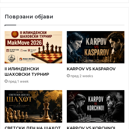
Поврзани објави
„Релативна вилушка„ – една фигура напаѓа симултано
две или повеќе фигури, но кралот не е под шах. Во
конретен случај дупли шух.
II ИЛИНДЕНСКИ
KARPOV VS KASPAROV
ШАХОВСКИ ТУРНИР
пред 2 weeks
пред 1 week
СВЕТСКИ ДЕН НА ШАХОТ
KARPOV VS KORCHNOI