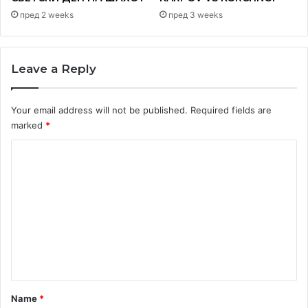
пред 2 weeks
пред 3 weeks
Leave a Reply
Your email address will not be published.
Required fields are
„Фамилијарна вилушка„ – шах, шех, шух.
marked
*
C
o
m
m
e
n
t
*
Name
*