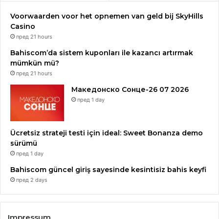
Voorwaarden voor het opnemen van geld bij SkyHills
Casino
пред 21 hours
Bahiscom’da sistem kuponları ile kazancı artırmak
mümkün mü?
пред 21 hours
Македонско Сонце-26 07 2026
пред 1 day
Ücretsiz strateji testi için ideal: Sweet Bonanza demo
sürümü
пред 1 day
Bahiscom güncel giriş sayesinde kesintisiz bahis keyfi
пред 2 days
Impressum