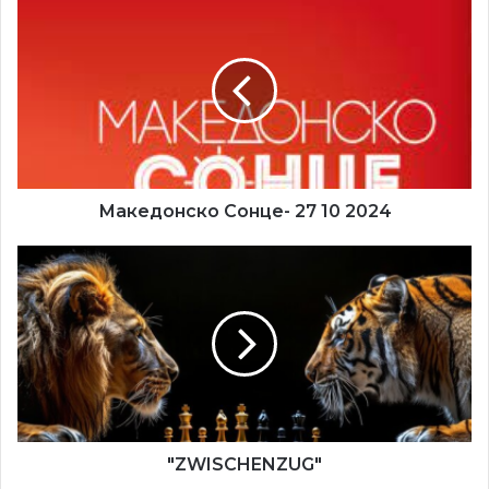
Македонско
Сонце-
27
10
2024
„Апсолутна вилушка„ – една фигура, во конкретен
случај скокачот напаѓа две или повеќе фигури, при што
една од нападнатите фигури е кралот.
Македонско Сонце- 27 10 2024
"ZWISCHENZUG"
"ZWISCHENZUG"