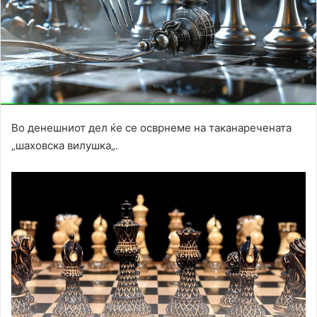
Во денешниот дел ќе се осврнеме на таканаречената
„шаховска вилушка„.