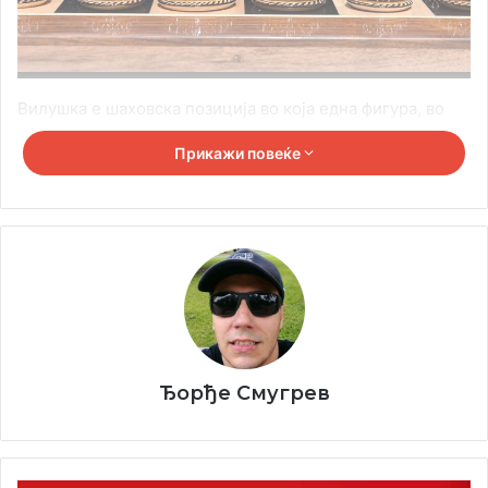
Вилушка е шаховска позиција во која една фигура, во
пракса најчесто скокачот напаѓа две или повеќе
Прикажи повеќе
фигури. Инаку, постојат повеќе врсти на вилушката.
Ђорђе Смугрев