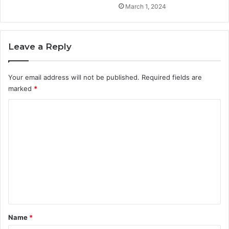
March 1, 2024
Leave a Reply
Your email address will not be published.
Required fields are
marked
*
C
o
m
m
e
n
t
*
Name
*