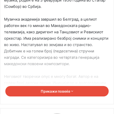
музика, роден е на 3 февруари 1936 година во Стапар
(Сомбор) во Србија.
Музичка академија завршил во Белград, а целиот
работен век го минал во Македонската радио-
телевизија, како диригент на Танцовиот и Ревискиот
оркестар. Има реализирано безброј снимки и концерти
во живо. Настапувал во земјава и во странство.
Добитник е на голем број (педесетина) стручни
награди. Се категоризира во четвртата генерација
македонски повоени композитори.
Неговиот творечки опус е многу богат. Автор е на
голем број детски песни. Иницијатор и долгогодишен
диригент беше на фестивалот за деца, „Златно
Прикажи повеќе
славејче“ во Скопје. Пишувал сценска музика и
филмска музика („Мементо“, за драмите „Мајка“, „Двајца
на нишалка“ итн.) и повеќе дела од класичната музика,