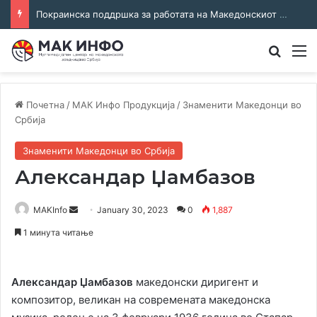
Покраинска поддршка за работата на Македонскиот национален совет: потпишан договор за суфинансирање на активностите
Преба
М
Почетна
/
МАК Инфо Продукција
/
Знаменити Македонци во
Србија
Знаменити Македонци во Србија
Александар Џамбазов
Send
MAKInfo
January 30, 2023
0
1,887
an
1 минута читање
email
Александар Џамбазов
македонски диригент и
композитор, великан на современата македонска