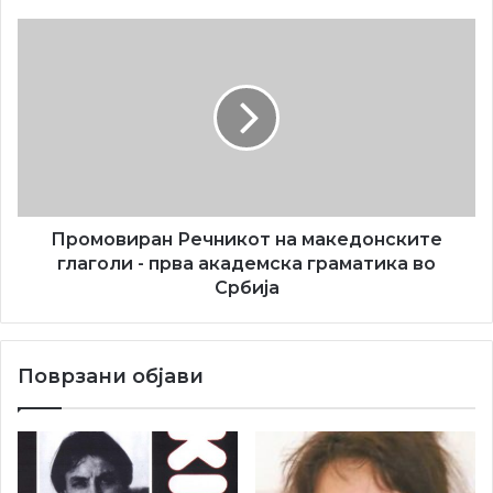
Промовиран
Речникот
на
македонските
глаголи
-
прва
академска
граматика
во
Промовиран Речникот на македонските
Србија
глаголи - прва академска граматика во
Србија
Поврзани објави