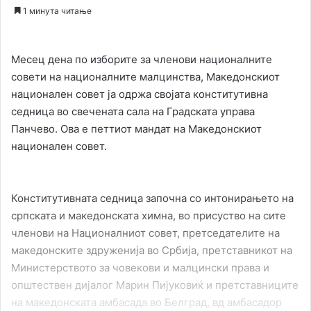
an
1 минута читање
email
Месец дена по изборите за членови националните
совети на националните малцинства, Македонскиот
национален совет ја одржа својата конститутивна
седница во свечената сала на Градската управа
Панчево. Ова е петтиот мандат на Македонскиот
национален совет.
Конститутивната седница започна со интонирањето на
српската и македонската химна, во присуство на сите
членови на Националниот совет, претседателите на
македонските здруженија во Србија, претставникот на
Министерството за човекови и малцински права и
општествен дијалог Марин Пијуковиќ и претставниците
на македонската амбасада во Белград, вд амбасадор