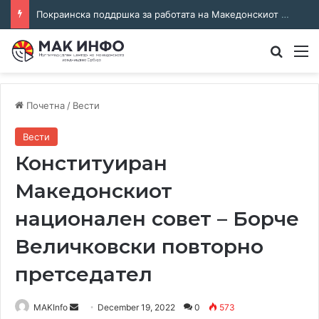
Покраинска поддршка за работата на Македонскиот национален совет: потпишан договор за суфинансирање на активностите
Преба
М
Почетна
/
Вести
Вести
Конституиран
Македонскиот
национален совет – Борче
Величковски повторно
претседател
Send
MAKInfo
December 19, 2022
0
573