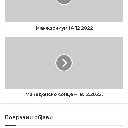
Веднаш по конститутивната седница, одржана е и
првата седница на Националниот совет, на која што за
Македониум 14 12 2022
претседател повторно е избран Борче Величковски.
Македонско
Голема чест и задоволство е повторно да се добие
сонце
доверба , што за мене лично претставува и
–
дополнителна енергија но и голема обврска за
18.12.2022.
сите оние активности кои не очекуваат во
наредниот период, во образованието, културата,
информирањето и службената употреба на јазикот
и писмото. Се надевам дека сите заедно ќе
успееме да ги оствариме и оние активности кои не
Македонско сонце – 18.12.2022.
успеавме во претходниот период, но и дека овој
состав на Советот, ќе даде една нова сила за
спроведување на многу нови проекти – истакна
Поврзани објави
Величковски.