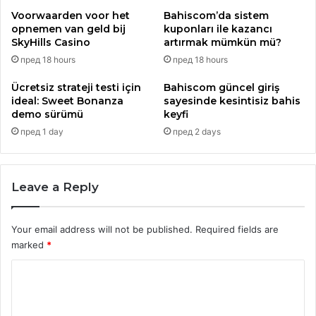
Voorwaarden voor het
Bahiscom’da sistem
На крајот од седницата тој го претстави и штотуку
opnemen van geld bij
kuponları ile kazancı
објавениот речник на македонските глаголи, кој во
SkyHills Casino
artırmak mümkün mü?
издание на Македонскиот информативен и издавачки
пред 18 hours
пред 18 hours
центар го подготви проф. Жарко Бошњаковиќ, под
покровителство на Националниот совет и Покраинската
Ücretsiz strateji testi için
Bahiscom güncel giriş
ideal: Sweet Bonanza
sayesinde kesintisiz bahis
влада.
demo sürümü
keyfi
пред 1 day
пред 2 days
Leave a Reply
Your email address will not be published.
Required fields are
marked
*
C
o
m