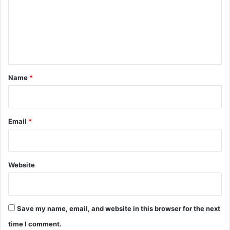
m
e
Првиот примерок на речникот го доби македонската вд
n
амбасадорка Михаела Веселинов
t
*
Name
*
Email
*
Website
Save my name, email, and website in this browser for the next
time I comment.