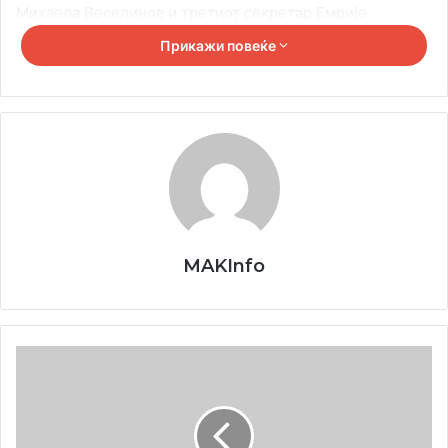
Михаела Веселинов и третиот секретар Емрије
Мустафи. Седницата ја водеше тричленото работно
Прикажи повеќе
претседателство, со кое што претседаваше Благоје
Илијевски. На седницата се верификувани мандатите на
сите 23 члена на Националниот совет, кои во Советот
влегоја од листата на Борче Величковски.
MAKInfo
Македониум
14
12
2022