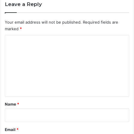
Leave a Reply
Your email address will not be published.
Required fields are
marked
*
Кире Станковски
C
o
m
m
e
n
t
*
Name
*
Димитар Чудов
Email
*