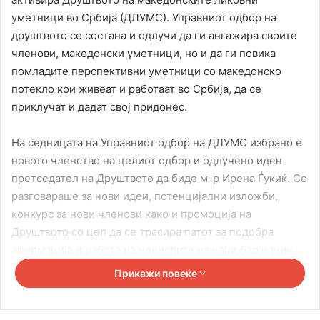
уметници во Србија (ДЛУМС). Управниот одбор на
друштвото се состана и одлучи да ги ангажира своите
членови, македонски уметници, но и да ги повика
помладите перспективни уметници со македонско
потекло кои живеат и работаат во Србија, да се
приклучат и дадат свој придонес.
На седницата на Управниот одбор на ДЛУМС избрано е
новото членство на целиот одбор и одлучено иден
претседател на Друштвото да биде м-р Ирена Ѓукиќ. Се
разговараше за нови идеи, потенцијални изложби,
конкурс за нови членови како и промоција на
Друштвото со цел да се трасира патот за подобра
афирмација и работа на членовите на најдобар начин.
Прикажи повеќе
– Целта на друштвото е да ја истакнеме богатата
уметност на припадниците со македонско потекло, кои