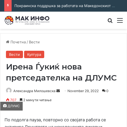
Покраинска поддршка за работата на Македонскиот национален совет: потпишан договор за суфинансирање на активностите
Преба
М
Почетна
/
Вести
Вести
Култура
Ирена Ѓукиќ нова
претседателка на ДЛУМС
Send
Александра Милошевска
November 29, 2022
0
an
707
2 минути читање
email
ДЛУМС
По подолга пауза, повторно со својата работа се
активира Друштвото на македонските ликовни