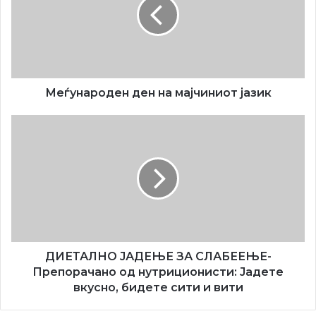
мајчиниот
јазик
Меѓународен ден на мајчиниот јазик
ДИЕТАЛНО
ЈАДЕЊЕ
ЗА
СЛАБЕЕЊЕ-
Препорачано
од
нутриционисти:
Јадете
вкусно,
бидете
ДИЕТАЛНО ЈАДЕЊЕ ЗА СЛАБЕЕЊЕ-
сити
Препорачано од нутриционисти: Јадете
и
вкусно, бидете сити и вити
вити