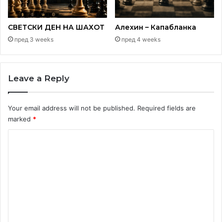
СВЕТСКИ ДЕН НА ШАХОТ
Алехин – Капабланка
пред 3 weeks
пред 4 weeks
Leave a Reply
Your email address will not be published.
Required fields are
marked
*
C
o
m
m
e
n