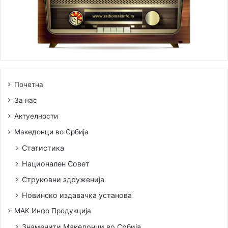
Почетна
За нас
Актуелности
Македонци во Србија
Статистика
Национален Совет
Струковни здруженија
Новинско издавачка установа
МАК Инфо Продукција
Знаменити Македонци во Србија