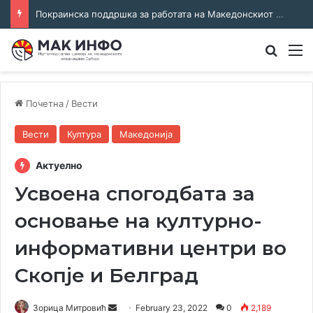
Соработка за јазикот и идентитетот: работна средба во Општина Пландиште
Преба
М
Почетна
/
Вести
Вести
Култура
Македонија
Актуелно
Усвоена спогодбата за
основање на културно-
информативни центри во
Скопје и Белград
Send
Зорица Митровић
February 23, 2022
0
2,189