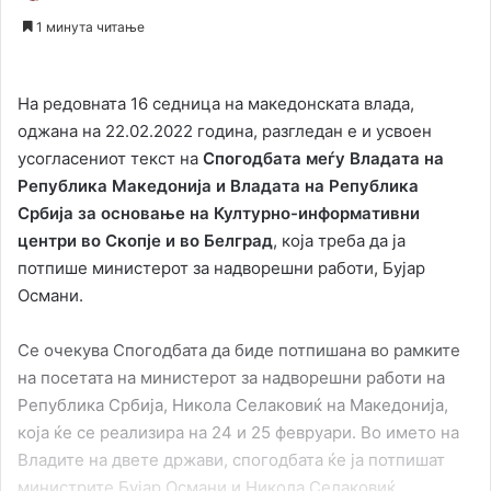
an
1 минута читање
email
На редовната 16 седница на македонската влада,
оджана на 22.02.2022 година, разгледан е и усвоен
усогласениот текст на
Спогодбата меѓу Владата на
Република Македонија и Владата на Република
Србија за основање на Културно-информативни
центри во Скопје и во Белград
, која треба да ја
потпише министерот за надворешни работи, Бујар
Османи.
Се очекува Спогодбата да биде потпишана во рамките
на посетата на министерот за надворешни работи на
Република Србија, Никола Селаковиќ на Македонија,
која ќе се реализира на 24 и 25 февруари. Во името на
Владите на двете држави, спогодбата ќе ја потпишат
министрите Бујар Османи и Никола Селаковиќ.