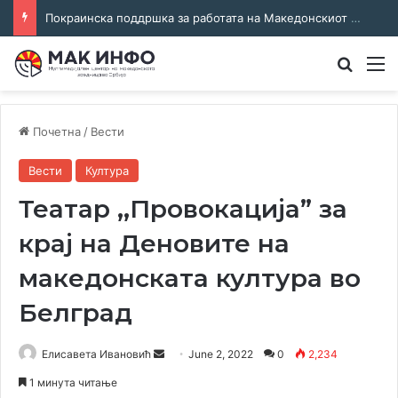
Покраинска поддршка за работата на Македонскиот национален совет: потпишан договор за суфинансирање на активностите
Преба
М
Почетна
/
Вести
Вести
Култура
Театар ,,Провокација” за
крај на Деновите на
македонската култура во
Белград
Send
Елисавета Ивановић
June 2, 2022
0
2,234
an
1 минута читање
email