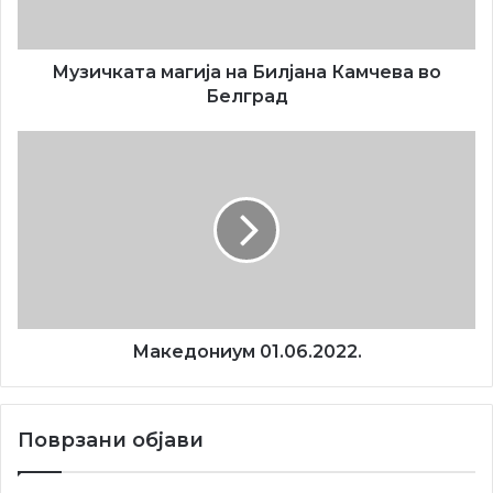
Музичката магија на Билјана Камчева во
Белград
Македониум
01.06.2022.
Македониум 01.06.2022.
Dani makedonske kulture u Beogradu
Denovi na makedonskata kultura vo Belgrad
Поврзани објави
Mirjana Ristova
Robert Ristov