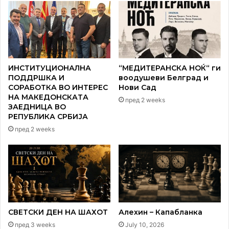
Teatar 78
Teatar Provokacija
udarni vesti
ИНСТИТУЦИОНАЛНА
“МЕДИТЕРАНСКА НОЌ“ ги
ПОДДРШКА И
воодушеви Белград и
СОРАБОТКА ВО ИНТЕРЕС
Нови Сад
НА МАКЕДОНСКАТА
пред 2 weeks
ЗАЕДНИЦА ВО
РЕПУБЛИКА СРБИЈА
пред 2 weeks
СВЕТСКИ ДЕН НА ШАХОТ
Алехин – Капабланка
пред 3 weeks
July 10, 2026