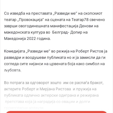
Со изведба на преставата „Разведи ме” на скопскиот
театар „Провокација” на сцената на Театар78 свечено
заврши овогодинешната манифестација Денови на
македонската култура во Белград- Допир на
Македонија 2022 година.
Комедијата „Разведи ме” во режија на Роберт Ристов ја
разведри и воодушеви публиката но и ја замисли да ги
согледа сите нијанси на црвената боја како симбол на
љубовта.
Во потрага за одговорот зошто им се распаѓа бракот,
актерите Роберт и Мирјана Ристова и пружија на
публиката одлично актерски одиграна и режирана
претстава која ја наградија со овации и долги
громогласни аплаузи.