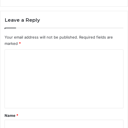
Leave a Reply
Your email address will not be published.
Required fields are
marked
*
C
o
m
m
e
n
t
*
Name
*